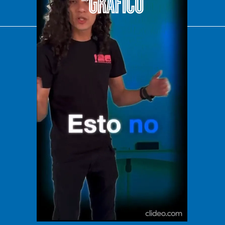
El Universal
Vive USA
Clase
De 10 sports
DeDinero
Confabulario
Aviso Oportuno
Consultas