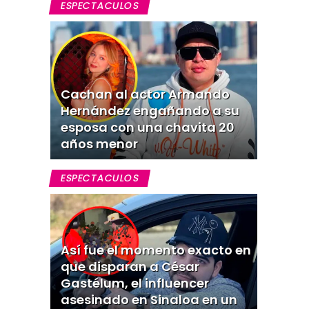
ESPECTACULOS
Cachan al actor Armando
Hernández engañando a su
esposa con una chavita 20
años menor
ESPECTACULOS
Así fue el momento exacto en
que disparan a César
Gastélum, el influencer
asesinado en Sinaloa en un