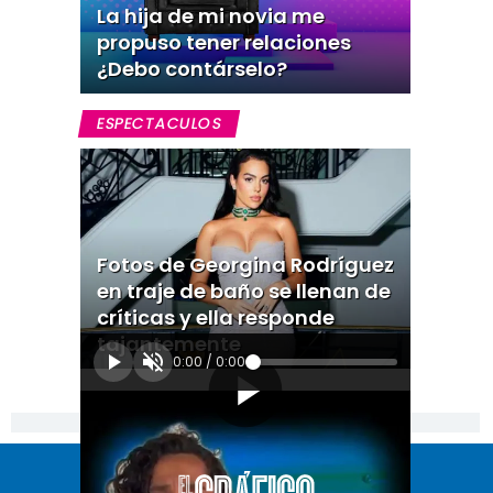
La hija de mi novia me
propuso tener relaciones
¿Debo contárselo?
ESPECTACULOS
Fotos de Georgina Rodríguez
en traje de baño se llenan de
críticas y ella responde
tajantemente
0:00
/
0:00
[Publicidad]