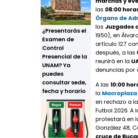
marchas y eve
las
08:00 hora
Órgano de Adm
los
Juzgados d
¿Presentarás el
1950), en Álvar
Examen de
artículo 127 co
Control
después, a las
Presencial de la
reunirá en la
UA
UNAM? Ya
denuncias por 
puedes
consultar sede,
A las
10:00 hor
fecha y horario
la
Macroplaza
en rechazo a la
Futbol 2026. A 
protestará en 
González 48, Co
cruce de Buca