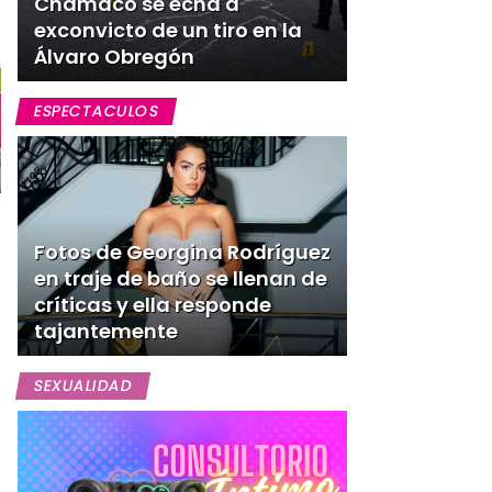
Chamaco se echa a
exconvicto de un tiro en la
Álvaro Obregón
ESPECTACULOS
Fotos de Georgina Rodríguez
en traje de baño se llenan de
críticas y ella responde
tajantemente
SEXUALIDAD