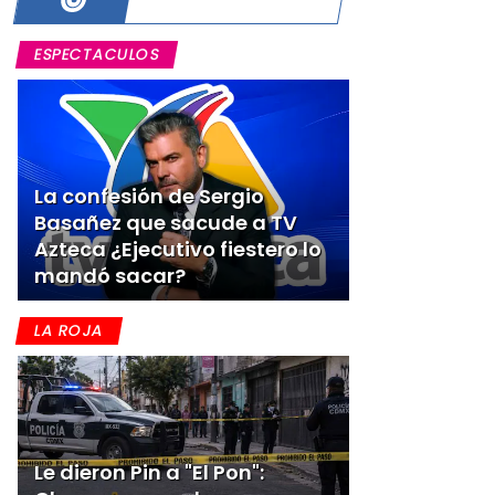
ESPECTACULOS
La confesión de Sergio
Basañez que sacude a TV
Azteca ¿Ejecutivo fiestero lo
mandó sacar?
n
LA ROJA
Le dieron Pin a "El Pon":