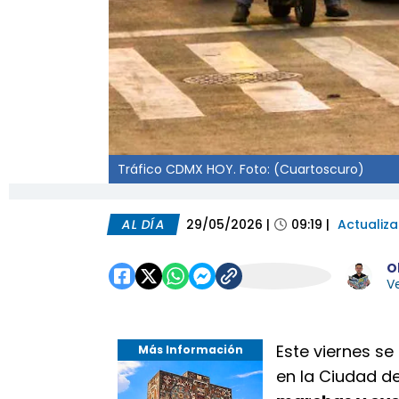
Tráfico CDMX HOY. Foto: (Cuartoscuro)
AL DÍA
29/05/2026
|
09:19
|
Actualiz
O
Ve
Este viernes s
Más Información
en la Ciudad d