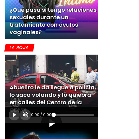
¿Qué pasa si tengo relaciones
sexuales durante un
tratamiento con óvulos
vaginales?
LA ROJA
Abuelito le da llegue a policía,
lo saca volando y lo quiebra
en calles del Centro de la
CDMX
0:00
/
0:00
[Publicidad]