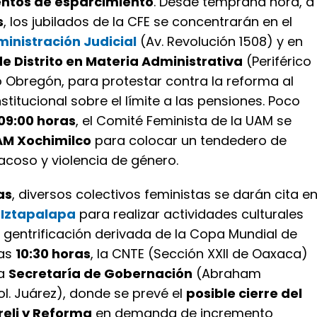
ntos de esparcimiento
. Desde temprana hora, a
s
, los jubilados de la CFE se concentrarán en el
inistración Judicial
(Av. Revolución 1508) y en
e Distrito en Materia Administrativa
(Periférico
o Obregón, para protestar contra la reforma al
nstitucional sobre el límite a las pensiones. Poco
09:00 horas
, el Comité Feminista de la UAM se
M Xochimilco
para colocar un tendedero de
acoso y violencia de género.
as
, diversos colectivos feministas se darán cita e
 Iztapalapa
para realizar actividades culturales
 gentrificación derivada de la Copa Mundial de
las
10:30 horas
, la CNTE (Sección XXII de Oaxaca)
la
Secretaría de Gobernación
(Abraham
l. Juárez), donde se prevé el
posible cierre del
reli y Reforma
en demanda de incremento