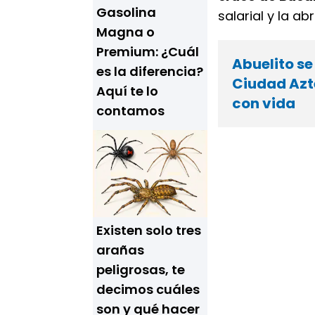
Gasolina
salarial y la a
Magna o
Premium: ¿Cuál
Abuelito se
es la diferencia?
Ciudad Azte
Aquí te lo
con vida
contamos
Existen solo tres
arañas
peligrosas, te
decimos cuáles
son y qué hacer