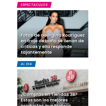
ESPECTACULOS
Fotos de Georgina Rodríguez
en traje de baño se llenan de
críticas y ella responde
tajantemente
AL DIA
¿Compras en Tiendas 3B?
Estos son los mejores
productos que Profeco