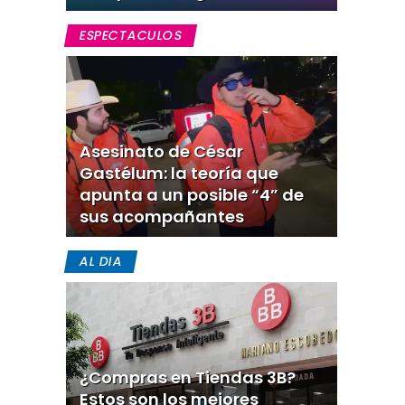
ESPECTACULOS
Asesinato de César
Gastélum: la teoría que
apunta a un posible “4” de
sus acompañantes
AL DIA
¿Compras en Tiendas 3B?
Estos son los mejores