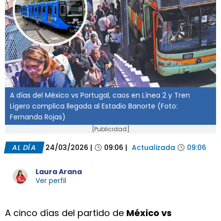
A días del México vs Portugal, caos en Línea 2 y Tren
Ligero complica llegada al Estadio Banorte (Foto:
Fernanda Rojas)
[Publicidad]
AL DÍA
24/03/2026
|
09:06
|
Actualizada
09:06
Laura Arana
Ver perfil
A cinco días del partido de
México vs