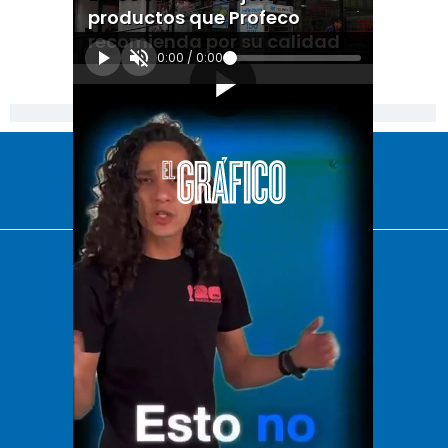
productos que Profeco
recomienda por su calidad
0:00
/
0:00
[Publicidad]
El Universal
Vive USA
Clase
De 10 sports