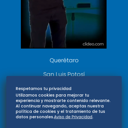
DeDinero
Confabulario
Aviso Oportuno
Consultas
Querétaro
San Luis Potosí
Edomex
Respetamos tu privacidad
Utilizamos cookies para mejorar tu
experiencia y mostrarte contenido relevante.
Consultas
Al continuar navegando, aceptas nuestra
política de cookies y el tratamiento de tus
Hidalgo
datos personales.
Aviso de Privacidad
.