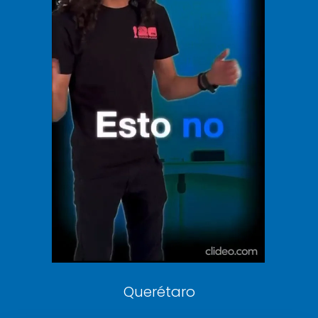
El Universal
Vive USA
Clase
De 10 sports
DeDinero
Confabulario
Aviso Oportuno
Consultas
Querétaro