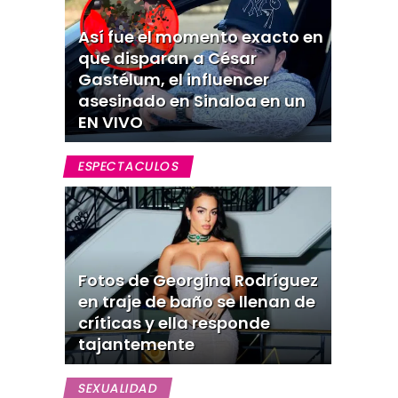
Así fue el momento exacto en
que disparan a César
Gastélum, el influencer
asesinado en Sinaloa en un
EN VIVO
ESPECTACULOS
Fotos de Georgina Rodríguez
en traje de baño se llenan de
críticas y ella responde
tajantemente
SEXUALIDAD