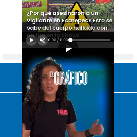
¿Por qué asesinaron a un
vigilante en Ecatepec? Esto se
sabe del cuerpo hallado con
un tiro en la choya
0:00
/
0:00
[Publicidad]
El Universal
Vive USA
Clase