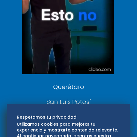
De 10 sports
DeDinero
Confabulario
Aviso Oportuno
Consultas
Querétaro
San Luis Potosí
Edomex
Respetamos tu privacidad
Utilizamos cookies para mejorar tu
experiencia y mostrarte contenido relevante.
Consultas
Al continuar navegando, aceptas nuestra