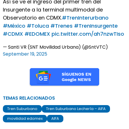
Así se ve el ingreso del primer tren del
Insurgente a la terminal multimodal de
Observatorio en CDMX.
#TrenInterurbano
#México
#Toluca
#Trenes
#TrenInsurgente
#CDMX
#EDOMEX
pic.twitter.com/ah7nzwTIso
— Santi VR (SNT Movilidad Urbana) (@SntVTC)
September 19, 2025
TEMAS RELACIONADOS
Tren Suburbano
Tren Suburbano Lechería – AIFA
movilidad edomex
AIFA