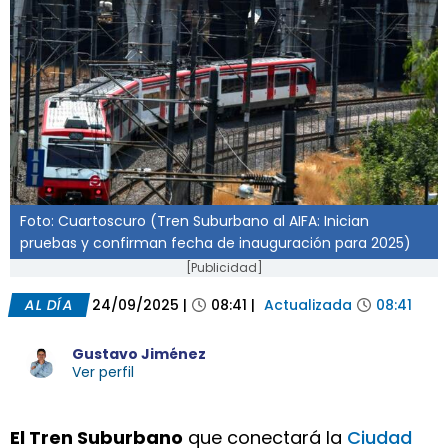
Foto: Cuartoscuro (Tren Suburbano al AIFA: Inician
pruebas y confirman fecha de inauguración para 2025)
[Publicidad]
AL DÍA
24/09/2025
|
08:41
|
Actualizada
08:41
Gustavo Jiménez
Ver perfil
El Tren Suburbano
que conectará la
Ciudad