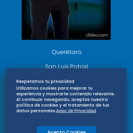
Confabulario
Aviso Oportuno
Consultas
Querétaro
San Luis Potosí
Edomex
Respetamos tu privacidad
Utilizamos cookies para mejorar tu
experiencia y mostrarte contenido relevante.
Consultas
Al continuar navegando, aceptas nuestra
política de cookies y el tratamiento de tus
Hidalgo
datos personales.
Aviso de Privacidad
.
Oaxaca
Acepto Cookies