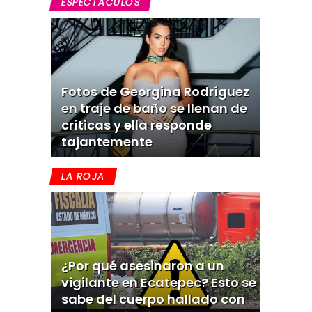
ESPECTACULOS
Fotos de Georgina Rodríguez
en traje de baño se llenan de
críticas y ella responde
tajantemente
LA ROJA
¿Por qué asesinaron a un
vigilante en Ecatepec? Esto se
sabe del cuerpo hallado con