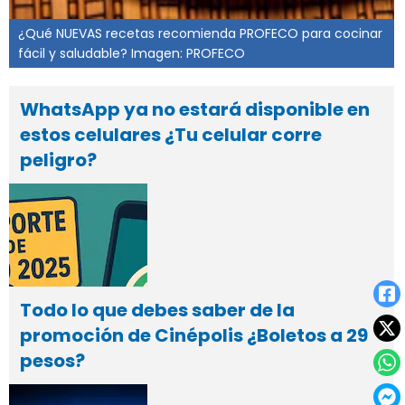
¿Qué NUEVAS recetas recomienda PROFECO para cocinar
fácil y saludable? Imagen: PROFECO
WhatsApp ya no estará disponible en
estos celulares ¿Tu celular corre
peligro?
Todo lo que debes saber de la
promoción de Cinépolis ¿Boletos a 29
pesos?