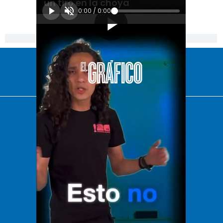
un tiro en la choya
0:00
/
0:00
[Publicidad]
El Universal
Vive USA
Clase
De 10 sports
DeDinero