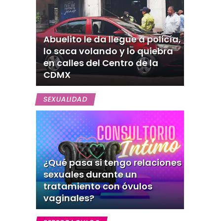
Abuelito le da llegue a policía,
lo saca volando y lo quiebra
en calles del Centro de la
CDMX
SEXUALIDAD
¿Qué pasa si tengo relaciones
sexuales durante un
tratamiento con óvulos
vaginales?