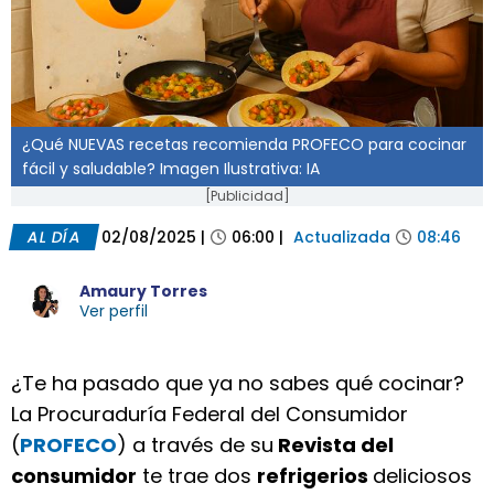
¿Qué NUEVAS recetas recomienda PROFECO para cocinar
fácil y saludable? Imagen Ilustrativa: IA
[Publicidad]
AL DÍA
02/08/2025
|
06:00
|
Actualizada
08:46
Amaury Torres
Ver perfil
¿Te ha pasado que ya no sabes qué cocinar?
La Procuraduría Federal del Consumidor
(
PROFECO
) a través de su
Revista del
consumidor
te trae dos
refrigerios
deliciosos