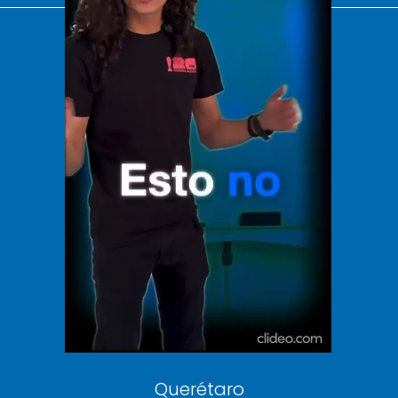
El Universal
Vive USA
Clase
De 10 sports
DeDinero
Confabulario
Aviso Oportuno
Consultas
Querétaro