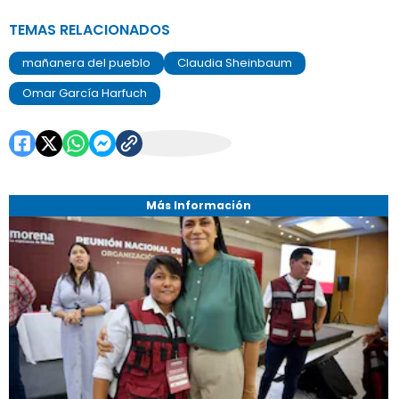
TEMAS RELACIONADOS
mañanera del pueblo
Claudia Sheinbaum
Omar García Harfuch
Más Información