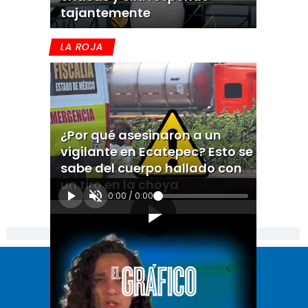
tajantemente
LA ROJA
¿Por qué asesinaron a un
vigilante en Ecatepec? Esto se
sabe del cuerpo hallado con
un tiro en la choya
0:00
/
0:00
[Publicidad]