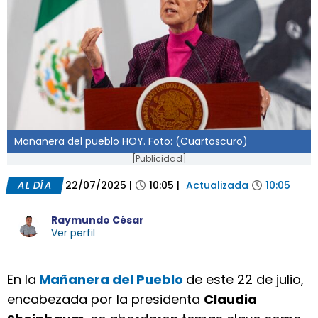
Mañanera del pueblo HOY. Foto: (Cuartoscuro)
[Publicidad]
AL DÍA
22/07/2025
|
10:05
|
Actualizada
10:05
Raymundo César
Ver perfil
En la
Mañanera del Pueblo
de este 22 de julio,
encabezada por la presidenta
Claudia