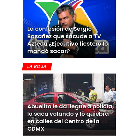
La confesión de Sergio
Basañez que sacude a TV
Azteca ¿Ejecutivo fiestero lo
mandó sacar?
LA ROJA
Abuelito le da llegue a policía,
lo saca volando y lo quiebra
en calles del Centro de la
CDMX