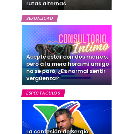
rutas alternas
SEXUALIDAD
Acepté estar con dos morras,
pero a la mera hora mi amigo
no se paró, ¿Es normal sentir
vergüenza?
ESPECTACULOS
La confesión de Sergio