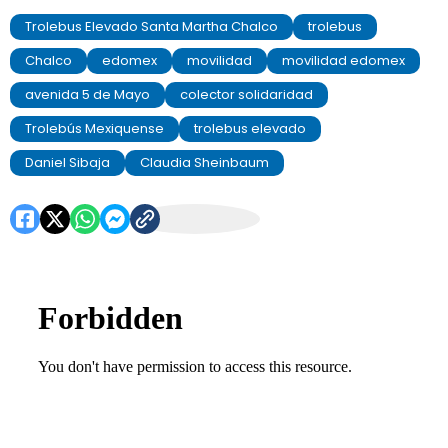
Trolebus Elevado Santa Martha Chalco
trolebus
Chalco
edomex
movilidad
movilidad edomex
avenida 5 de Mayo
colector solidaridad
Trolebús Mexiquense
trolebus elevado
Daniel Sibaja
Claudia Sheinbaum