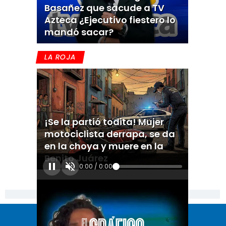
Basañez que sacude a TV
Azteca ¿Ejecutivo fiestero lo
mandó sacar?
LA ROJA
¡Se la partió todita! Mujer
motociclista derrapa, se da
en la choya y muere en la
Benito Juárez
0:00
/
0:00
[Publicidad]