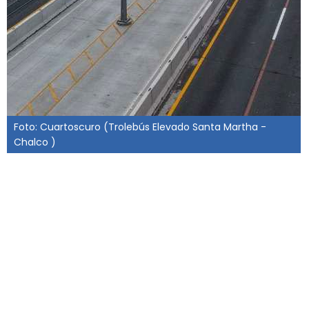
Foto: Cuartoscuro (Trolebús Elevado Santa Martha -
Chalco )