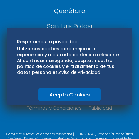
Querétaro
San Luis Potosí
Edomex
Respetamos tu privacidad
Utilizamos cookies para mejorar tu
experiencia y mostrarte contenido relevante.
Consultas
Al continuar navegando, aceptas nuestra
política de cookies y el tratamiento de tus
Hidalgo
datos personales.
Aviso de Privacidad
.
Oaxaca
Acepto Cookies
Aviso de privacidad
Directorio
Términos y Condiciones
Publicidad
Copyright © Todos los derechos reservados | EL UNIVERSAL, Compañía Periodística
Nacional. De no existir previa autorización, queda expresamente prohibida la