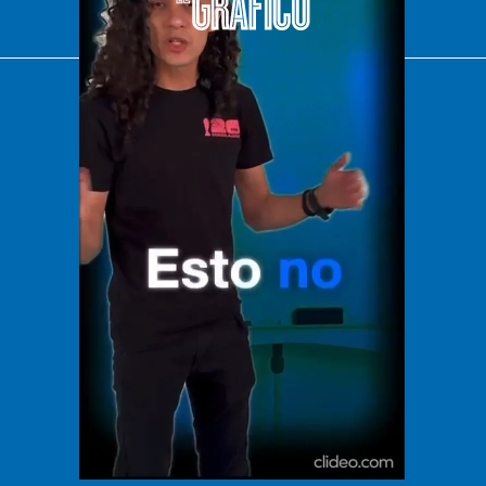
El Universal
Vive USA
Clase
De 10 sports
DeDinero
Confabulario
Aviso Oportuno
Consultas