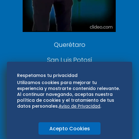
Aviso Oportuno
Consultas
Querétaro
San Luis Potosí
Edomex
Respetamos tu privacidad
Utilizamos cookies para mejorar tu
experiencia y mostrarte contenido relevante.
Consultas
Al continuar navegando, aceptas nuestra
política de cookies y el tratamiento de tus
Hidalgo
datos personales.
Aviso de Privacidad
.
Oaxaca
Acepto Cookies
Aviso de privacidad
Directorio