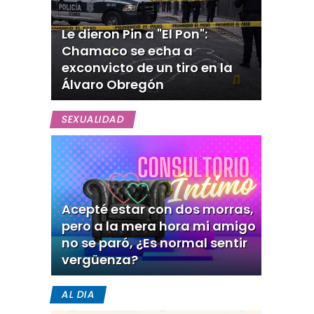
Le dieron Pin a "El Pon":
Chamaco se echa a
exconvicto de un tiro en la
Álvaro Obregón
SEXUALIDAD
Acepté estar con dos morras,
pero a la mera hora mi amigo
no se paró, ¿Es normal sentir
vergüenza?
AL DIA