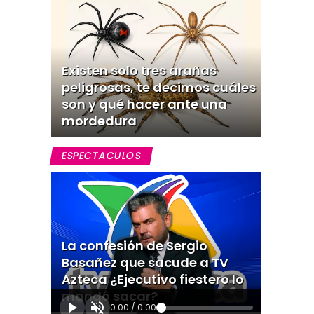
Existen solo tres arañas
peligrosas, te decimos cuáles
son y qué hacer ante una
mordedura
ESPECTACULOS
La confesión de Sergio
Basañez que sacude a TV
Azteca ¿Ejecutivo fiestero lo
mandó sacar?
0:00
/
0:00