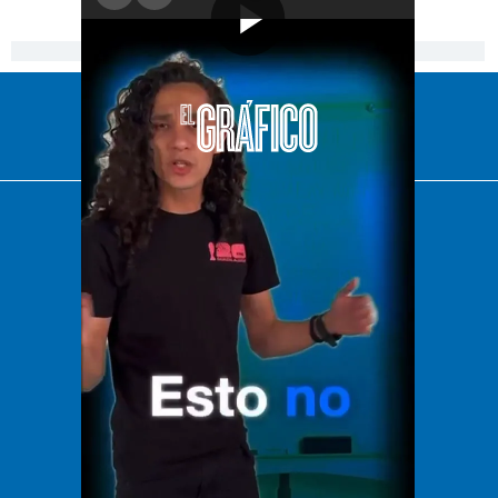
[Publicidad]
El Universal
Vive USA
Clase
De 10 sports
DeDinero
Confabulario