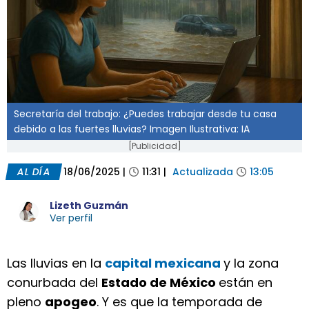
Secretaría del trabajo: ¿Puedes trabajar desde tu casa
debido a las fuertes lluvias? Imagen Ilustrativa: IA
[Publicidad]
AL DÍA
18/06/2025
|
11:31
|
Actualizada
13:05
Lizeth Guzmán
Ver perfil
Las lluvias en la
capital mexicana
y la zona
conurbada del
Estado de México
están en
pleno
apogeo
. Y es que la temporada de