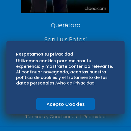
Consultas
Querétaro
San Luis Potosí
Edomex
Respetamos tu privacidad
Utilizamos cookies para mejorar tu
experiencia y mostrarte contenido relevante.
Consultas
Al continuar navegando, aceptas nuestra
política de cookies y el tratamiento de tus
Hidalgo
datos personales.
Aviso de Privacidad
.
Oaxaca
Acepto Cookies
Aviso de privacidad
Directorio
Términos y Condiciones
Publicidad