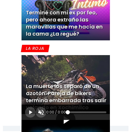
Terminé con mi ex por feo,
pero ahora extraño las
maravillas que me hacía en
la cama ¿La regué?
LA ROJA
La muerte los separó de un
azotón: Pareja de bikers
termina embarrada tras salir
volando en Xochimilco
0:00
/
0:00
[Publicidad]