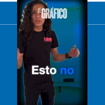
El Universal
Vive USA
Clase
De 10 sports
DeDinero
Confabulario
Aviso Oportuno