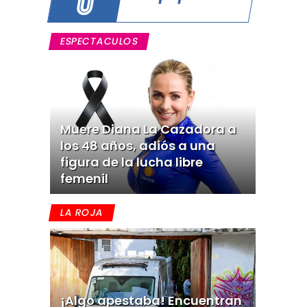
ESPECTACULOS
Muere Diana La Cazadora a
los 48 años, adiós a una
figura de la lucha libre
femenil
LA ROJA
¡Algo apestaba! Encuentran