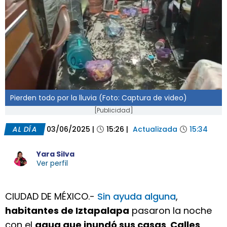
Pierden todo por la lluvia (Foto: Captura de video)
[Publicidad]
AL DÍA
03/06/2025
|
15:26
|
Actualizada
15:34
Yara Silva
Ver perfil
CIUDAD DE MÉXICO.-
Sin ayuda alguna
,
habitantes de Iztapalapa
pasaron la noche
con el
agua que inundó sus casas
.
Calles
,