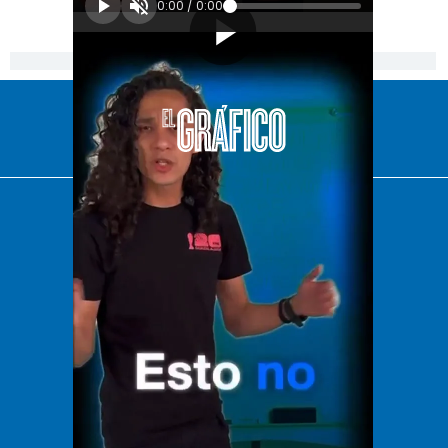
0:00
/
0:00
[Publicidad]
El Universal
Vive USA
Clase
De 10 sports
DeDinero