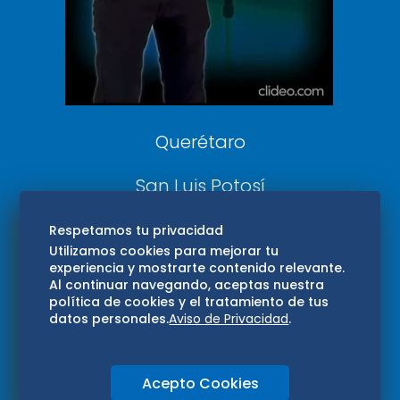
Confabulario
Aviso Oportuno
Consultas
Querétaro
San Luis Potosí
Edomex
Respetamos tu privacidad
Utilizamos cookies para mejorar tu
experiencia y mostrarte contenido relevante.
Consultas
Al continuar navegando, aceptas nuestra
política de cookies y el tratamiento de tus
Hidalgo
datos personales.
Aviso de Privacidad
.
Oaxaca
Acepto Cookies
Aviso de privacidad
Directorio