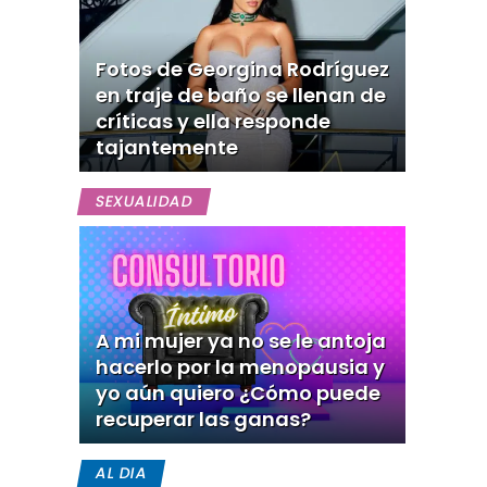
Fotos de Georgina Rodríguez
en traje de baño se llenan de
críticas y ella responde
tajantemente
SEXUALIDAD
A mi mujer ya no se le antoja
hacerlo por la menopausia y
yo aún quiero ¿Cómo puede
recuperar las ganas?
AL DIA