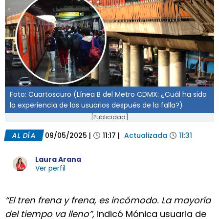
Foto: Cuartoscuro (Línea B del Metro CDMX: ¿Cuál ha sido
la experiencia de los usuarios después de la falla?)
[Publicidad]
AL DÍA
09/05/2025
|
11:17
|
Actualizada
11:31
Laura Arana
Ver perfil
“El tren frena y frena, es incómodo. La mayoría
del tiempo va lleno”,
indicó Mónica usuaria de