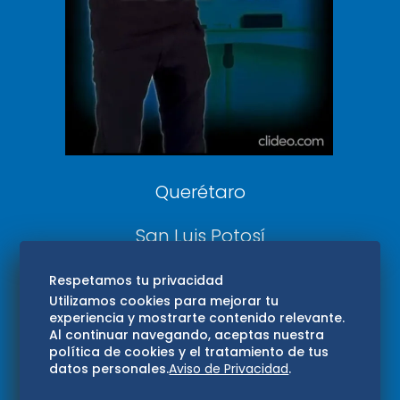
DeDinero
Confabulario
Aviso Oportuno
Consultas
Querétaro
San Luis Potosí
Edomex
Respetamos tu privacidad
Utilizamos cookies para mejorar tu
experiencia y mostrarte contenido relevante.
Consultas
Al continuar navegando, aceptas nuestra
política de cookies y el tratamiento de tus
Hidalgo
datos personales.
Aviso de Privacidad
.