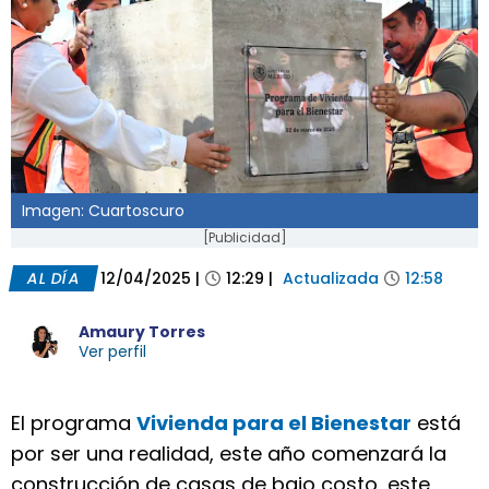
Imagen: Cuartoscuro
[Publicidad]
AL DÍA
12/04/2025
|
12:29
|
Actualizada
12:58
Amaury Torres
Ver perfil
El programa
Vivienda para el Bienestar
está
por ser una realidad, este año comenzará la
construcción de casas de bajo costo, este