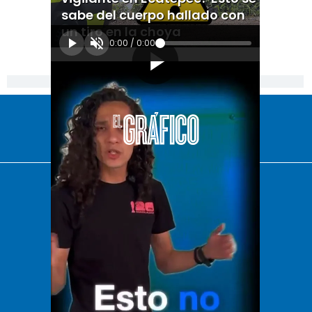
sabe del cuerpo hallado con
un tiro en la choya
0:00
/
0:00
[Publicidad]
El Universal
Vive USA
Clase
De 10 sports