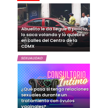
Abuelito le da llegue a policía,
lo saca volando y lo quiebra
en calles del Centro de la
CDMX
SEXUALIDAD
¿Qué pasa si tengo relaciones
sexuales durante un
tratamiento con óvulos
vaginales?