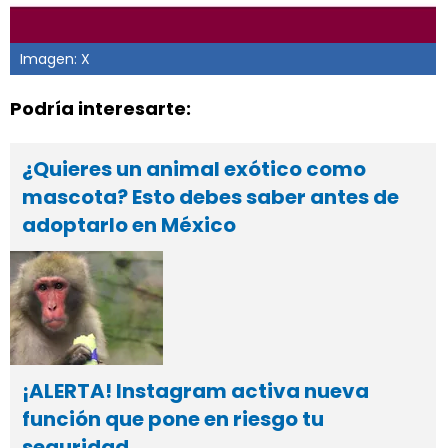
Imagen: X
Podría interesarte:
¿Quieres un animal exótico como
mascota? Esto debes saber antes de
adoptarlo en México
¡ALERTA! Instagram activa nueva
función que pone en riesgo tu
seguridad