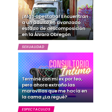
¡Algo apestaba! Encuentran
a un adulto en avanzado
estado de descomposición
en la Álvaro Obregón
SEXUALIDAD
Terminé con mi ex por feo,
pero ahora extraño las
maravillas que me hacía en
la cama ¿La regué?
ESPECTACULOS