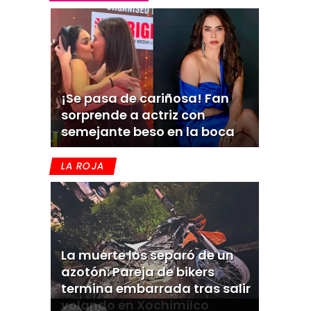
¡Se pasa de cariñosa! Fan
sorprende a actriz con
semejante beso en la boca
LA ROJA
La muerte los separó de un
azotón: Pareja de bikers
termina embarrada tras salir
volando en Xochimilco