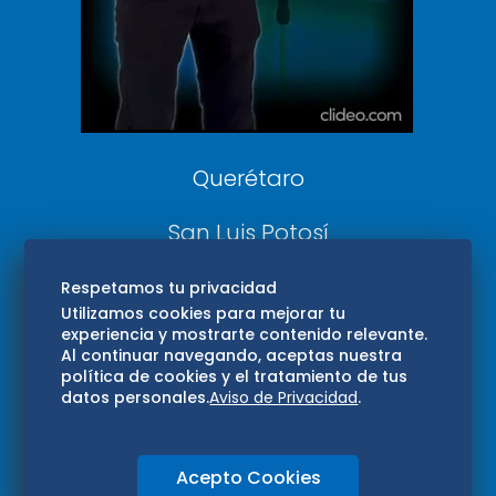
Confabulario
Aviso Oportuno
Consultas
Querétaro
San Luis Potosí
Edomex
Respetamos tu privacidad
Utilizamos cookies para mejorar tu
experiencia y mostrarte contenido relevante.
Consultas
Al continuar navegando, aceptas nuestra
política de cookies y el tratamiento de tus
Hidalgo
datos personales.
Aviso de Privacidad
.
Oaxaca
Acepto Cookies