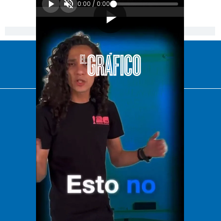
0:00
/
0:00
[Publicidad]
El Universal
Vive USA
Clase
De 10 sports
DeDinero