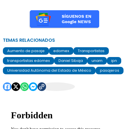
TEMAS RELACIONADOS
Aumento de pasaje
edomex
Transportistas
transportistas edomex
Daniel Sibaja
unam
ipn
Universidad Autónoma del Estado de México
pasajeros