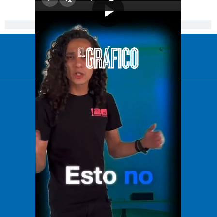
[Publicidad]
El Universal
Vive USA
Clase
De 10 sports
DeDinero