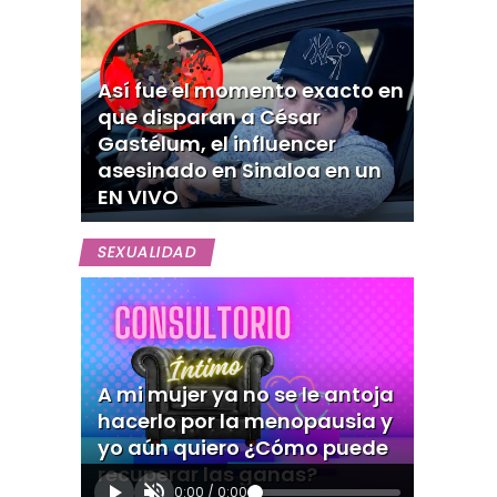
Así fue el momento exacto en
que disparan a César
Gastélum, el influencer
asesinado en Sinaloa en un
EN VIVO
SEXUALIDAD
A mi mujer ya no se le antoja
hacerlo por la menopausia y
yo aún quiero ¿Cómo puede
recuperar las ganas?
0:00
/
0:00