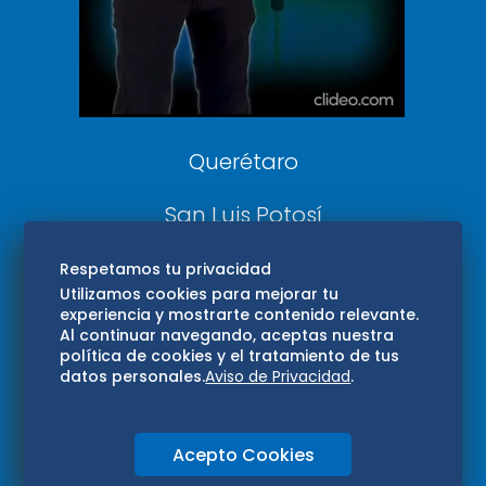
Confabulario
Aviso Oportuno
Consultas
Querétaro
San Luis Potosí
Edomex
Respetamos tu privacidad
Utilizamos cookies para mejorar tu
experiencia y mostrarte contenido relevante.
Consultas
Al continuar navegando, aceptas nuestra
política de cookies y el tratamiento de tus
Hidalgo
datos personales.
Aviso de Privacidad
.
Oaxaca
Acepto Cookies
Aviso de privacidad
Directorio