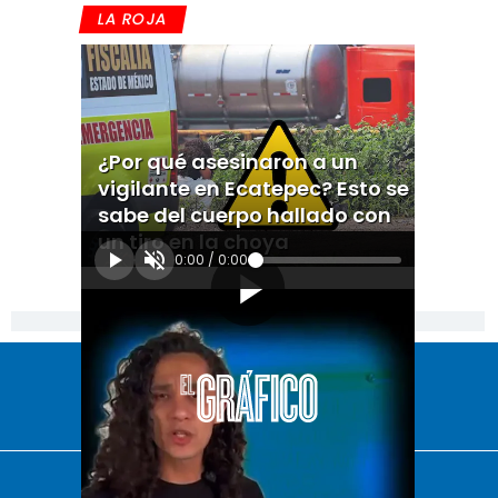
LA ROJA
¿Por qué asesinaron a un
vigilante en Ecatepec? Esto se
sabe del cuerpo hallado con
un tiro en la choya
0:00
/
0:00
[Publicidad]
El Universal