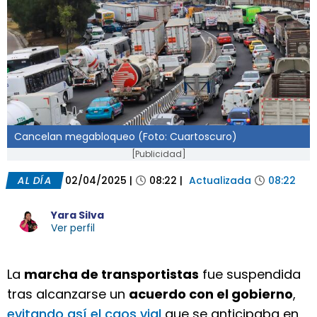
Cancelan megabloqueo (Foto: Cuartoscuro)
[Publicidad]
AL DÍA
02/04/2025
|
08:22
|
Actualizada
08:22
Yara Silva
Ver perfil
La
marcha de transportistas
fue suspendida
tras alcanzarse un
acuerdo con el gobierno
,
evitando así el caos vial
que se anticipaba en