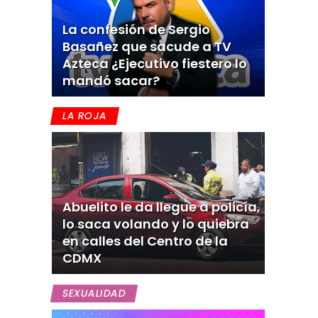
La confesión de Sergio
Basañez que sacude a TV
Azteca ¿Ejecutivo fiestero lo
mandó sacar?
LA ROJA
Abuelito le da llegue a policía,
lo saca volando y lo quiebra
en calles del Centro de la
CDMX
SEXUALIDAD