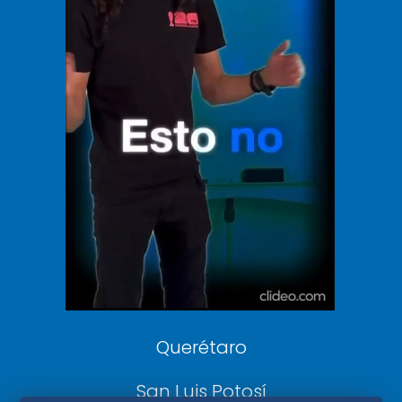
Vive USA
Clase
De 10 sports
DeDinero
Confabulario
Aviso Oportuno
Consultas
Querétaro
San Luis Potosí