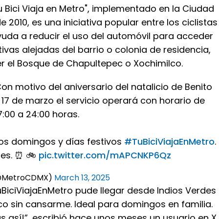
 Bici Viaja en Metro", implementado en la Ciudad
 2010, es una iniciativa popular entre los ciclistas
uda a reducir el uso del automóvil para acceder
ivas alejadas del barrio o colonia de residencia,
 el Bosque de Chapultepec o Xochimilco.
Con motivo del aniversario del natalicio de Benito
s 17 de marzo el servicio operará con horario de
7:00 a 24:00 horas.
os domingos y días festivos
#TuBiciViajaEnMetro
.
nes. ⏰ 🚲
pic.twitter.com/mAPCNKP6Qz
@MetroCDMX)
March 13, 2025
uBiciViajaEnMetro pude llegar desde Indios Verdes
co sin cansarme. Ideal para domingos en familia.
 así!”, escribió hace unos meses un usuario en X,