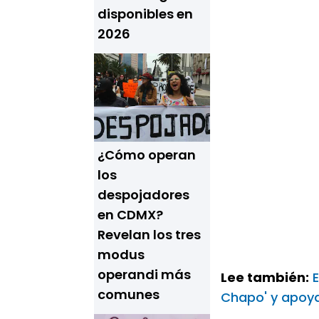
disponibles en
2026
¿Cómo operan
los
despojadores
en CDMX?
Revelan los tres
modus
operandi más
Lee también:
comunes
Chapo' y apoya