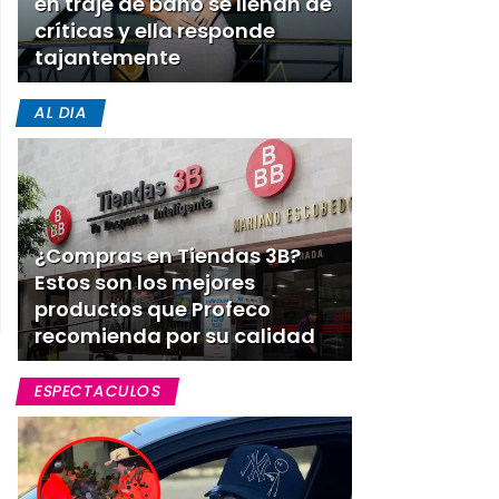
en traje de baño se llenan de
críticas y ella responde
tajantemente
AL DIA
¿Compras en Tiendas 3B?
Estos son los mejores
productos que Profeco
recomienda por su calidad
ESPECTACULOS