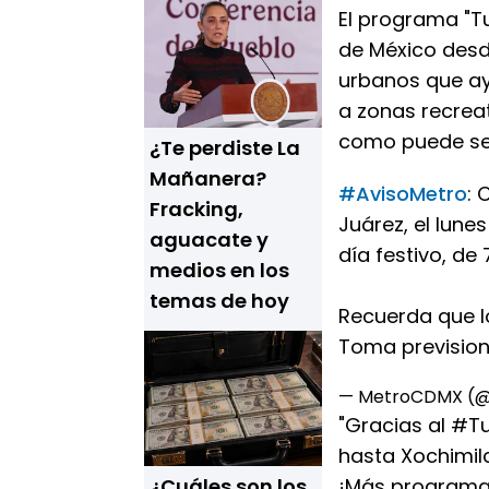
El programa "Tu
de México desde
urbanos que ay
a zonas recreat
como puede ser
¿Te perdiste La
Mañanera?
#AvisoMetro
: 
Fracking,
Juárez, el lune
aguacate y
día festivo, de 
medios en los
temas de hoy
Recuerda que l
Toma previsio
— MetroCDMX (
"Gracias al #T
hasta Xochimil
¿Cuáles son los
¡Más programas