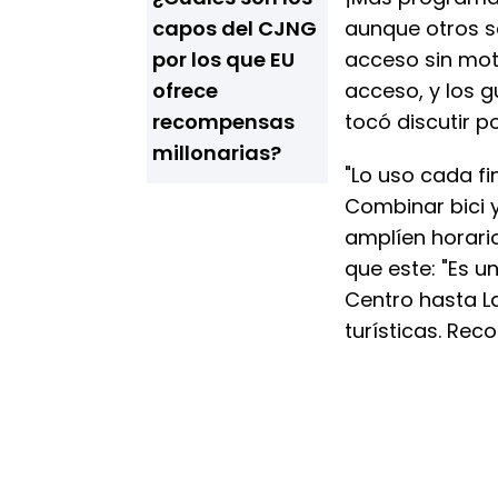
capos del CJNG
aunque otros s
por los que EU
acceso sin mot
ofrece
acceso, y los 
recompensas
tocó discutir p
millonarias?
"Lo uso cada f
Combinar bici y
amplíen horario
que este: "Es u
Centro hasta La
turísticas. Re