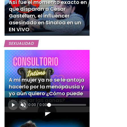
Así fue el momento exacto en
que disparan a César
Gastélum, el influencer
asesinado en Sinaloa en un
EN VIVO
SEXUALIDAD
A mi mujer ya no se le antoja
hacerlo por la menopausia y
yo aún quiero ¿Cómo puede
recuperar las ganas?
0:00
/
0:00
[Publicidad]