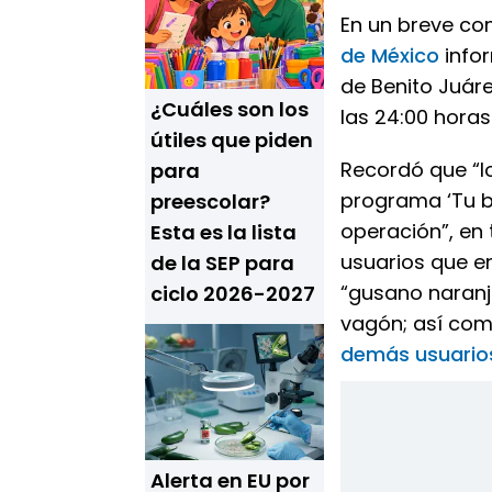
En un breve co
de México
infor
de Benito Juáre
¿Cuáles son los
las 24:00 horas
útiles que piden
Recordó que “lo
para
programa ‘Tu bi
preescolar?
operación”, en 
Esta es la lista
usuarios que en
de la SEP para
“gusano naranja
ciclo 2026-2027
vagón; así com
demás usuario
Alerta en EU por