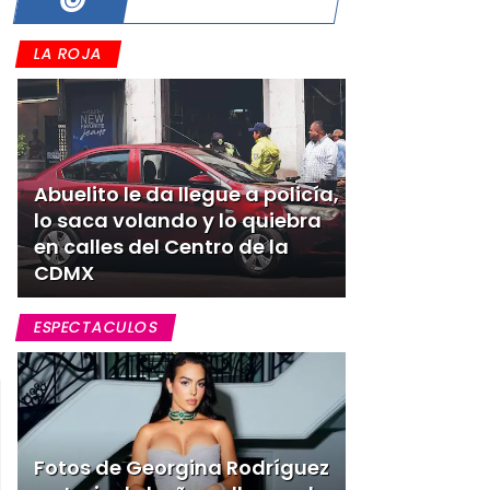
LA ROJA
Abuelito le da llegue a policía,
lo saca volando y lo quiebra
en calles del Centro de la
CDMX
ESPECTACULOS
Fotos de Georgina Rodríguez