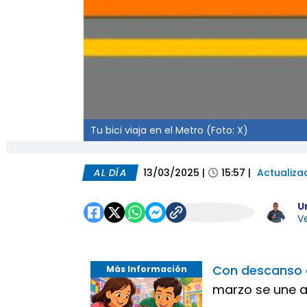
Tu bici viaja en el Metro (Foto: X)
AL DÍA
13/03/2025
|
15:57
|
Actualiza
U
Ve
Con descanso o
Más Información
marzo se une al