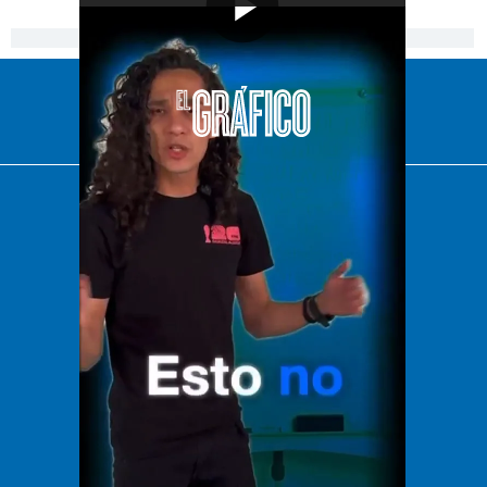
[Publicidad]
El Universal
Vive USA
Clase
De 10 sports
DeDinero
Confabulario