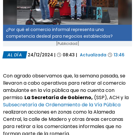
¿Por qué el comercio informal representa una
competencia desleal para negocios establecidos?
[Publicidad]
AL DÍA
24/12/2024
|
08:43
|
Actualizada
13:46
Con agrado observamos que, la semana pasada, se
llevaron a cabo operativos para retirar al comercio
ambulante en la vía pública que no cuenta con
permiso.
La Secretaría de Gobierno,
(SSP), ACH y la
Subsecretaría de Ordenamiento de la Vía Pública
realizaron acciones en zonas como la Alameda
Central, la calle de Madero y otras áreas cercanas
para retirar a los comerciantes informales que no
forman parte de la romería.