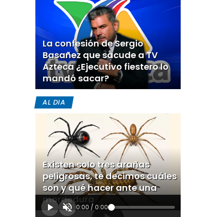
La confesión de Sergio
Basañez que sacude a TV
Azteca ¿Ejecutivo fiestero lo
mandó sacar?
AL DIA
Existen solo tres arañas
peligrosas, te decimos cuáles
son y qué hacer ante una
mordedura
0:00
/
0:00