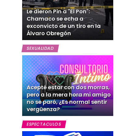
Le dieron Pin a "El Pon":
Chamaco se echa a
exconvicto de un tiro en la
Álvaro Obregón
SEXUALIDAD
Acepté estar con dos morras,
pero a la mera hora mi amigo
no se paró, ¿Es normal sentir
vergüenza?
ESPECTACULOS