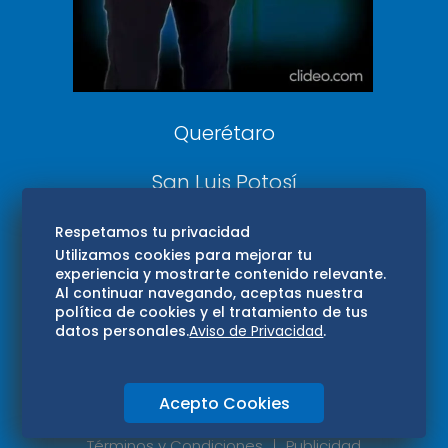
Aviso Oportuno
Consultas
Querétaro
San Luis Potosí
Edomex
Respetamos tu privacidad
Utilizamos cookies para mejorar tu
experiencia y mostrarte contenido relevante.
Consultas
Al continuar navegando, aceptas nuestra
política de cookies y el tratamiento de tus
Hidalgo
datos personales.
Aviso de Privacidad
.
Oaxaca
Acepto Cookies
Aviso de privacidad
Directorio
Términos y Condiciones
Publicidad