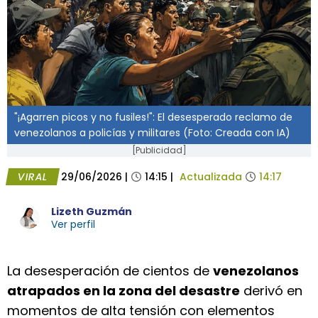
"¡Agarren picos y no fusiles!": El desesperado reclamo de
venezolanos a policías y militares (Foto: Creada con IA)
[Publicidad]
VIRAL
29/06/2026
|
14:15
|
Actualizada
14:17
Lizeth Guzmán
Ver perfil
La desesperación de cientos de
venezolanos
atrapados en la zona del desastre
derivó en
momentos de alta tensión con elementos