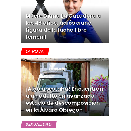
Muere Diana La Cazadora a
los 48 años, adiós a una
figura de la lucha libre
femenil
LA ROJA
¡Algo apestaba! Encuentran
a un adulto en avanzado
estado de descomposición
en la Álvaro Obregón
SEXUALIDAD