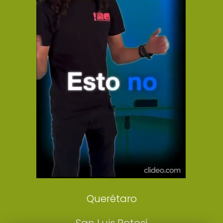
El Universal
Vive USA
Clase
De 10 sports
DeDinero
Confabulario
Aviso Oportuno
Consultas
Querétaro