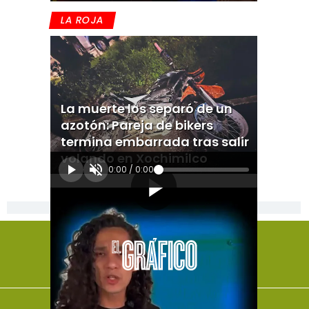
LA ROJA
La muerte los separó de un
azotón: Pareja de bikers
termina embarrada tras salir
volando en Xochimilco
0:00
/
0:00
[Publicidad]