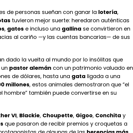
nes de personas sueñan con ganar la
lotería
,
tas
tuvieron mejor suerte: heredaron auténticas
os
,
gatos
e incluso una
gallina
se convirtieron en
cias al cariño —y las cuentas bancarias— de sus
an dado la vuelta al mundo por lo insólitas que
e un
pastor alemán
con un patrimonio valuado en
lones de dólares, hasta una
gata
ligada a una
00 millones
, estos animales demostraron que “el
l hombre” también puede convertirse en su
her VI
,
Blackie
,
Choupette
,
Gigoo
,
Conchita
y
s
que pasaron de recibir premios y croquetas a
 protagonistas de algunas de las
herencias más