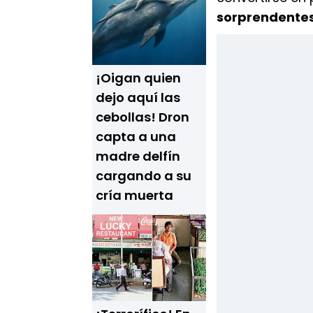
sorprendente
¡Oigan quien
dejo aquí las
cebollas! Dron
capta a una
madre delfín
cargando a su
cría muerta