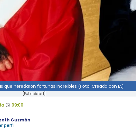
s que heredaron fortunas increíbles (Foto: Creada con IA)
[Publicidad]
da
09:00
izeth Guzmán
r perfil