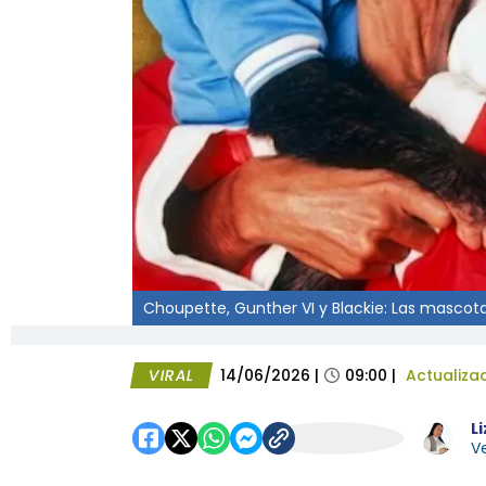
Choupette, Gunther VI y Blackie: Las mascota
VIRAL
14/06/2026
|
09:00
|
Actualiza
L
Ve