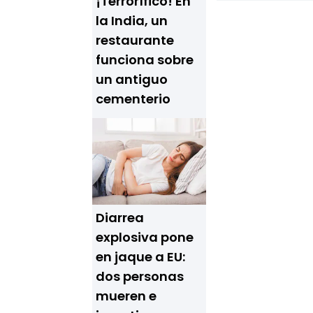
¡Terrorífico! En
la India, un
restaurante
funciona sobre
un antiguo
cementerio
Diarrea
explosiva pone
en jaque a EU:
dos personas
mueren e