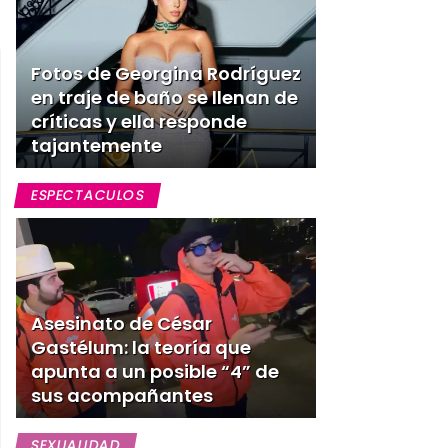
Fotos de Georgina Rodríguez
en traje de baño se llenan de
críticas y ella responde
tajantemente
ESPECTACULOS
Asesinato de César
Gastélum: la teoría que
apunta a un posible “4” de
sus acompañantes
SEXUALIDAD