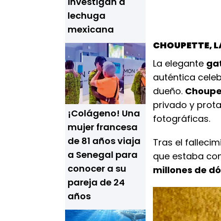
investigan a
lechuga
mexicana
CHOUPETTE, L
La elegante
ga
auténtica cele
dueño.
Choupe
privado y prot
¡Colágeno! Una
fotográficas.
mujer francesa
de 81 años viaja
Tras el falleci
a Senegal para
que estaba co
conocer a su
millones de dó
pareja de 24
años