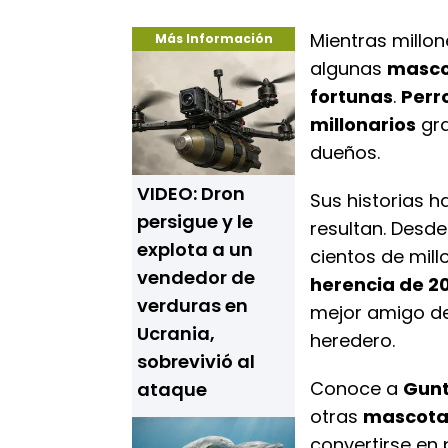
Mientras millo
Más Información
algunas
masco
fortunas
.
Perr
millonarios
gra
dueños.
VIDEO: Dron
Sus historias h
persigue y le
resultan. Desd
explota a un
cientos de mil
vendedor de
herencia de 2
verduras en
mejor amigo de
Ucrania,
heredero.
sobrevivió al
Conoce a
Gunt
ataque
otras
mascota
convertirse en