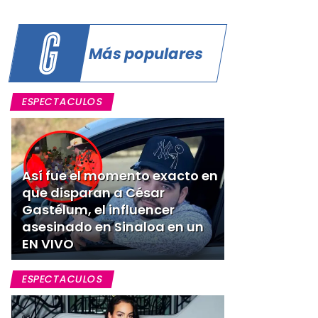
Más populares
ESPECTACULOS
Así fue el momento exacto en
que disparan a César
Gastélum, el influencer
asesinado en Sinaloa en un
EN VIVO
ESPECTACULOS