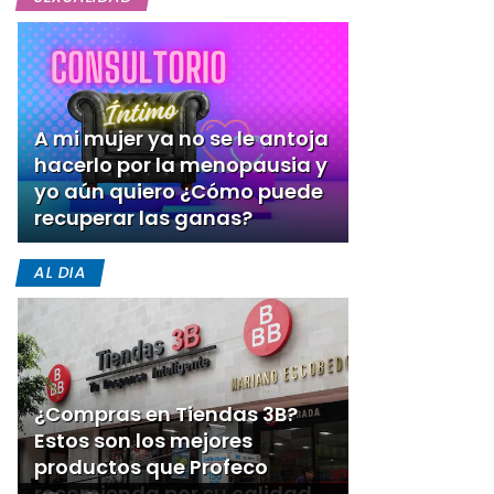
A mi mujer ya no se le antoja
hacerlo por la menopausia y
yo aún quiero ¿Cómo puede
recuperar las ganas?
AL DIA
¿Compras en Tiendas 3B?
Estos son los mejores
productos que Profeco
recomienda por su calidad