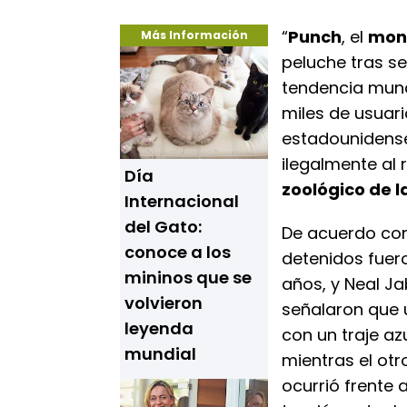
“
Punch
, el
mon
Más Información
peluche tras se
tendencia mundi
miles de usuar
estadounidens
ilegalmente al
Día
zoológico de l
Internacional
del Gato:
De acuerdo con
conoce a los
detenidos fuer
mininos que se
años, y Neal Ja
volvieron
señalaron que u
leyenda
con un traje a
mundial
mientras el otr
ocurrió frente