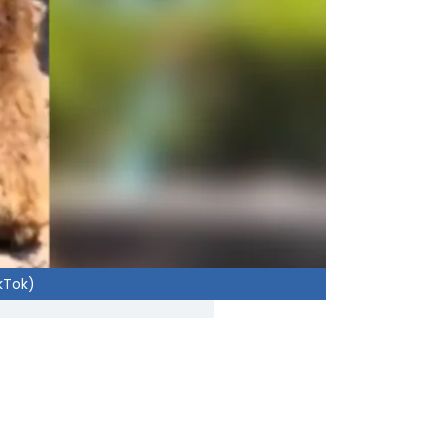
kTok)