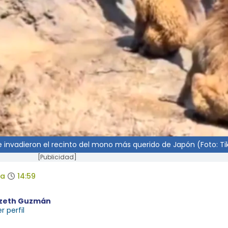
e invadieron el recinto del mono más querido de Japón (Foto: Ti
[Publicidad]
da
14:59
izeth Guzmán
r perfil