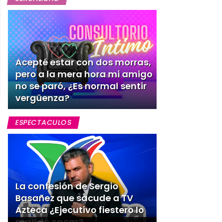
Acepté estar con dos morras,
pero a la mera hora mi amigo
no se paró, ¿Es normal sentir
vergüenza?
ESPECTACULOS
La confesión de Sergio
Basañez que sacude a TV
Azteca ¿Ejecutivo fiestero lo
mandó sacar?