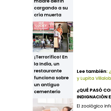
madre delfín
cargando a su
cría muerta
¡Terrorífico! En
la India, un
restaurante
Lee también
:
¿
funciona sobre
y Lupita Villal
un antiguo
¿QUÉ PASÓ CO
cementerio
INDIGNACIÓN E
El zoológico i