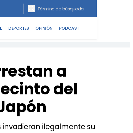
L
DEPORTES
OPINIÓN
PODCAST
rrestan a
recinto del
 Japón
s invadieran ilegalmente su