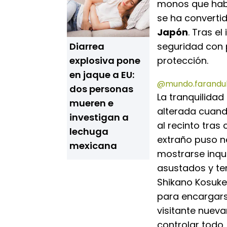
monos que habit
se ha converti
Japón
. Tras el
Diarrea
seguridad con 
explosiva pone
protección.
en jaque a EU:
@mundo.farandu
dos personas
La tranquilidad
mueren e
alterada cuand
investigan a
al recinto tras
lechuga
extraño puso n
mexicana
mostrarse inqui
asustados y ter
Shikano Kosuke
para encargarse
visitante nuev
controlar todo