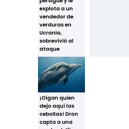
persigue y le
explota a un
vendedor de
verduras en
Ucrania,
sobrevivió al
ataque
¡Oigan quien
dejo aquí las
cebollas! Dron
capta a una