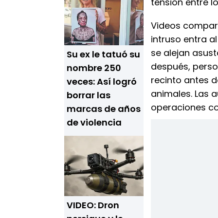
tensión entre l
Videos compar
intruso entra 
se alejan asus
Su ex le tatuó su
después, person
nombre 250
recinto antes 
veces: Así logró
animales. Las 
borrar las
operaciones co
marcas de años
de violencia
VIDEO: Dron