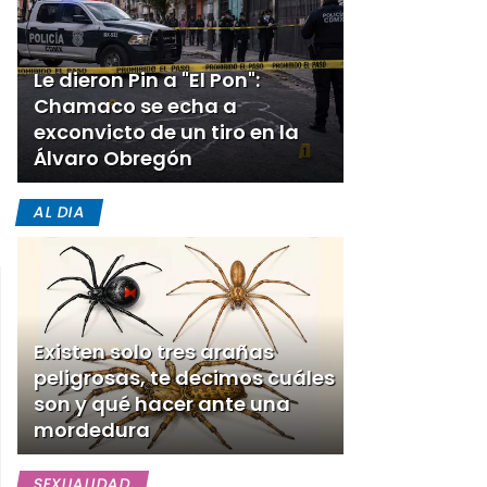
Le dieron Pin a "El Pon":
Chamaco se echa a
exconvicto de un tiro en la
Álvaro Obregón
s
AL DIA
Existen solo tres arañas
peligrosas, te decimos cuáles
son y qué hacer ante una
mordedura
SEXUALIDAD