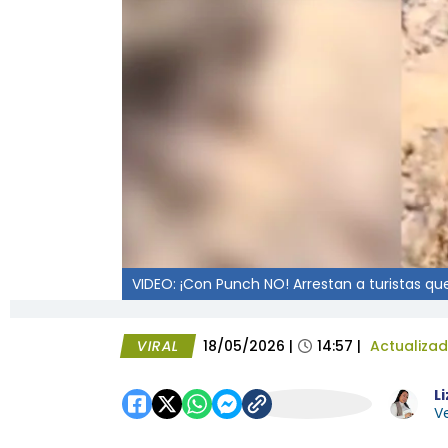
VIDEO: ¡Con Punch NO! Arrestan a turistas qu
VIRAL
18/05/2026
|
14:57
|
Actualiza
L
Ve