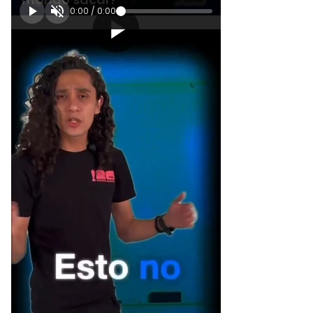
0:00
/
0:00
[Publicidad]