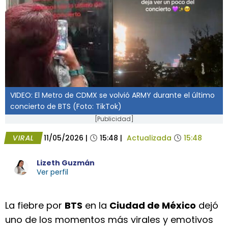
VIDEO: El Metro de CDMX se volvió ARMY durante el último
concierto de BTS (Foto: TikTok)
[Publicidad]
VIRAL
11/05/2026
|
15:48
|
Actualizada
15:48
Lizeth Guzmán
Ver perfil
La fiebre por
BTS
en la
Ciudad de México
dejó
uno de los momentos más virales y emotivos