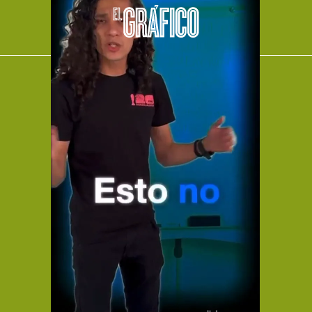
El Universal
Vive USA
Clase
De 10 sports
DeDinero
Confabulario
Aviso Oportuno