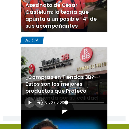
Asesinato de César
Gastélum: la teoría que
apunta a un posible “4” de
sus acompañantes
AL DIA
¿Compras en Tiendas 3B?
Estos son los mejores
productos que Profeco
recomienda por su calidad
0:00
/
0:00
[Publicidad]