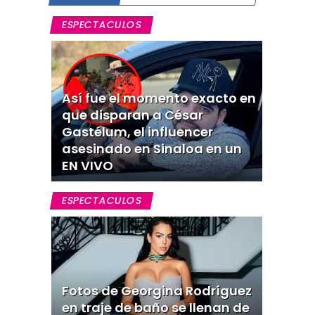
ESPECTACULOS
Así fue el momento exacto en
que disparan a César
Gastélum, el influencer
asesinado en Sinaloa en un
EN VIVO
ESPECTACULOS
Fotos de Georgina Rodríguez
en traje de baño se llenan de