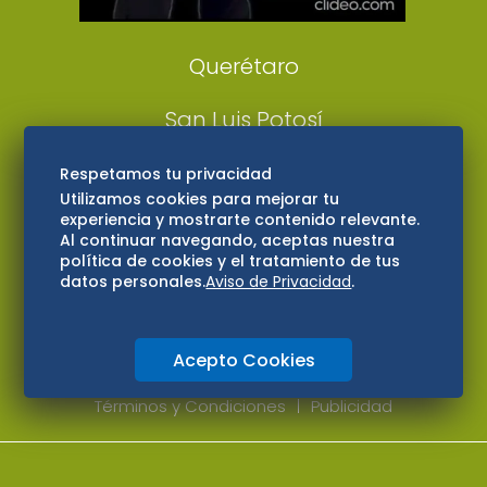
Consultas
Querétaro
San Luis Potosí
Edomex
Respetamos tu privacidad
Utilizamos cookies para mejorar tu
experiencia y mostrarte contenido relevante.
Consultas
Al continuar navegando, aceptas nuestra
política de cookies y el tratamiento de tus
Hidalgo
datos personales.
Aviso de Privacidad
.
Oaxaca
Acepto Cookies
Aviso de privacidad
Directorio
Términos y Condiciones
Publicidad