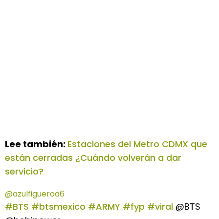
Lee también:
Estaciones del Metro CDMX que
están cerradas ¿Cuándo volverán a dar
servicio?
@azulfigueroa6
#BTS
#btsmexico
#ARMY
#fyp
#viral
@BTS