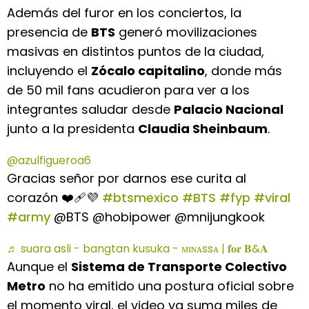
Además del furor en los conciertos, la
presencia de
BTS
generó movilizaciones
masivas en distintos puntos de la ciudad,
incluyendo el
Zócalo capitalino
, donde más
de 50 mil fans acudieron para ver a los
integrantes saludar desde
Palacio Nacional
junto a la presidenta
Claudia Sheinbaum
.
@azulfigueroa6
Gracias señor por darnos ese curita al
corazón ❤️‍🩹💜
#btsmexico
#BTS
#fyp
#viral
#army
@BTS @hobipower @mnijungkook
♬ suara asli - bangtan kusuka - ᴍɪɴᴀssᴀ | 𝐟𝐨𝐫 𝐁&𝐀
Aunque el
Sistema de Transporte Colectivo
Metro
no ha emitido una postura oficial sobre
el momento viral, el video ya suma miles de