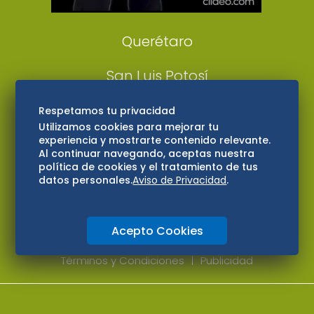
Consultas
Querétaro
San Luis Potosí
Edomex
Respetamos tu privacidad
Utilizamos cookies para mejorar tu
experiencia y mostrarte contenido relevante.
Consultas
Al continuar navegando, aceptas nuestra
política de cookies y el tratamiento de tus
Hidalgo
datos personales.
Aviso de Privacidad
.
Oaxaca
Acepto Cookies
Aviso de privacidad
Directorio
Términos y Condiciones
Publicidad