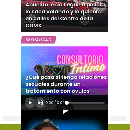
Abuelito le da llegue a policía,
lo saca volando y lo quiebra
en calles del Centro de la
CDMX
SEXUALIDAD
¿Qué pasa si tengo relaciones
sexuales durante un
tratamiento con óvulos
vaginales?
0:00
/
0:00
[Publicidad]