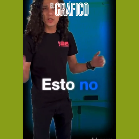
El Universal
Vive USA
Clase
De 10 sports
DeDinero
Confabulario
Aviso Oportuno