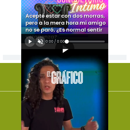
Acepté estar con dos morras,
pero a la mera hora mi amigo
no se paró, ¿Es normal sentir
vergüenza?
0:00
/
0:00
[Publicidad]
El Universal
Vive USA