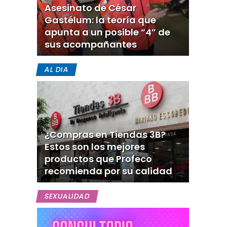
Asesinato de César
Gastélum: la teoría que
apunta a un posible “4” de
sus acompañantes
AL DIA
¿Compras en Tiendas 3B?
Estos son los mejores
productos que Profeco
recomienda por su calidad
SEXUALIDAD