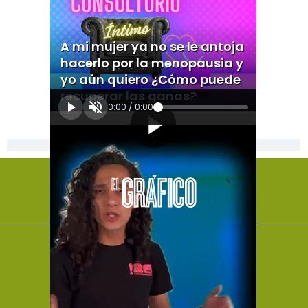
A mi mujer ya no se le antoja
hacerlo por la menopausia y
yo aún quiero ¿Cómo puede
recuperar las ganas?
0:00
/
0:00
[Publicidad]
El Universal
Vive USA