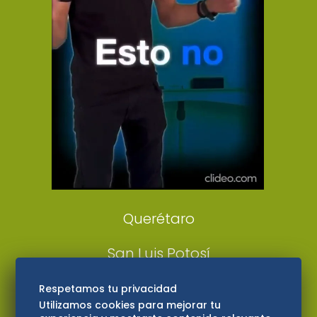
Clase
De 10 sports
DeDinero
Confabulario
Aviso Oportuno
Consultas
Querétaro
San Luis Potosí
Edomex
Respetamos tu privacidad
Utilizamos cookies para mejorar tu