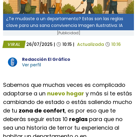
¿Te mudaste a un departamento? Estas son las reglas
clave para una sana convivencia Imagen Ilustrativa: IA
[Publicidad]
VIRAL
26/07/2025
|
10:15
|
Actualizada
10:16
Redacción El Gráfico
Ver perfil
Sabemos que muchas veces es complicado
adaptarse a un
nuevo hogar
y más si te estás
cambiando de estado o estás saliendo mucho
de tu
zona de confort
, es por eso que te
deberás seguir estas 10
reglas
para que no
sea una historia de terror tu experiencia al
habitar un departamento o en