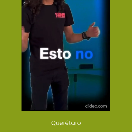
El Universal
Vive USA
Clase
De 10 sports
DeDinero
Confabulario
Aviso Oportuno
Consultas
Querétaro