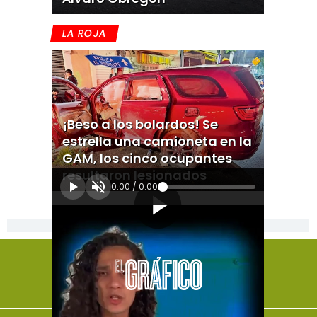
LA ROJA
¡Beso a los bolardos! Se
estrella una camioneta en la
GAM, los cinco ocupantes
resultaron lesionados
0:00
/
0:00
[Publicidad]