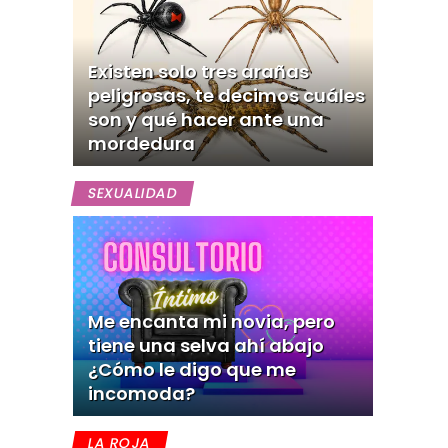
Existen solo tres arañas
peligrosas, te decimos cuáles
son y qué hacer ante una
mordedura
SEXUALIDAD
Me encanta mi novia, pero
tiene una selva ahí abajo
¿Cómo le digo que me
incomoda?
LA ROJA