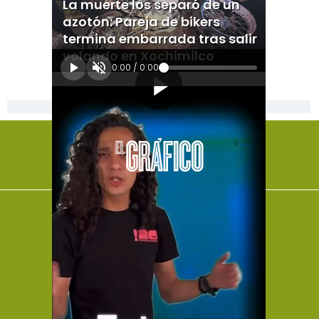
La muerte los separó de un
azotón: Pareja de bikers
termina embarrada tras salir
volando en Xochimilco
0:00
/
0:00
[Publicidad]
El Universal
Vive USA
Clase