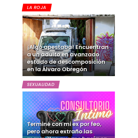
LA ROJA
¡Algo apestaba! Encuentran
a un adulto en avanzado
estado de descomposición
en la Álvaro Obregón
SEXUALIDAD
Terminé con mi ex por feo,
pero ahora extraño las