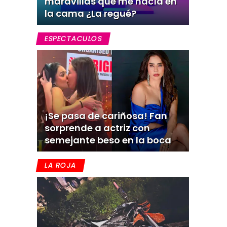
maravillas que me hacía en
la cama ¿La regué?
ESPECTACULOS
¡Se pasa de cariñosa! Fan
sorprende a actriz con
semejante beso en la boca
LA ROJA