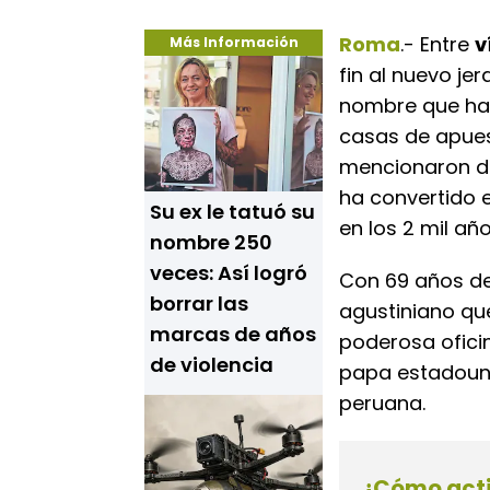
Roma
.- Entre
v
Más Información
fin al nuevo jer
nombre que ha 
casas de apues
mencionaron den
ha convertido e
Su ex le tatuó su
en los 2 mil añ
nombre 250
veces: Así logró
Con 69 años de
borrar las
agustiniano que
marcas de años
poderosa oficin
de violencia
papa estadouni
peruana.
¿Cómo act