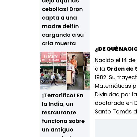
dejo aquí las
cebollas! Dron
capta a una
madre delfín
cargando a su
cría muerta
¿DE QUÉ NACI
Nacido el 14 d
a la
Orden de 
1982. Su trayec
Matemáticas po
Divinidad por la
¡Terrorífico! En
doctorado en D
la India, un
Santo Tomás d
restaurante
funciona sobre
un antiguo