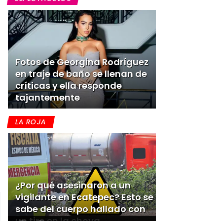
Fotos de Georgina Rodríguez
en traje de baño se llenan de
críticas y ella responde
tajantemente
LA ROJA
¿Por qué asesinaron a un
vigilante en Ecatepec? Esto se
sabe del cuerpo hallado con
un tiro en la choya