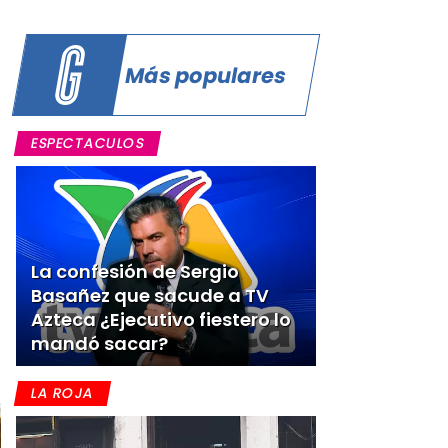
Más populares
ESPECTACULOS
La confesión de Sergio
Basañez que sacude a TV
Azteca ¿Ejecutivo fiestero lo
mandó sacar?
LA ROJA