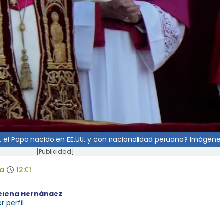
l Papa nacido en EE.UU. y con nacionalidad peruana? Imágenes
[Publicidad]
da
12:01
elena Hernández
r perfil