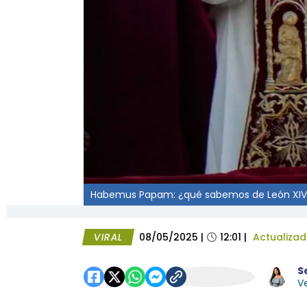
Habemus Papam: ¿qué sabemos de León XIV, e
VIRAL
08/05/2025
|
12:01
|
Actualiza
S
Ve