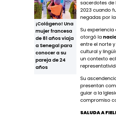
sacerdotes de 
2023 cuando f
negadas por la 
¡Colágeno! Una
Su experiencia
mujer francesa
otorgó la
naci
de 81 años viaja
entre el norte 
a Senegal para
cultural y ling
conocer a su
un contexto ecl
pareja de 24
representativid
años
Su ascendenci
presentan como
guiar a la Igle
compromiso con
SALUDA A FIEL