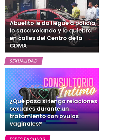
Abuelito le da llegue a policía,
lo saca volando y lo quiebra
en calles del Centro de la
CDMX
SEXUALIDAD
¿Qué pasa si tengo relaciones
sexuales durante un
tratamiento con óvulos
vaginales?
ESPECTACULOS