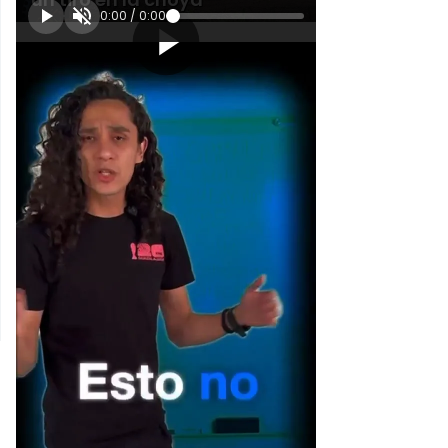
0:00
/
0:00
[Publicidad]