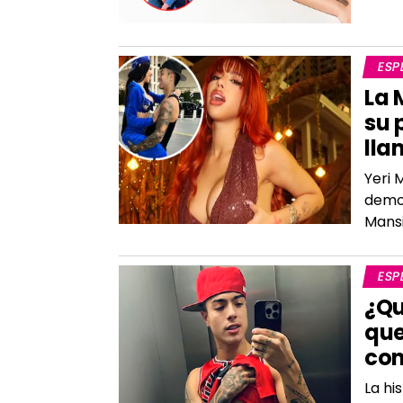
ESP
La 
su 
lla
Yeri 
demon
Mansi
ESP
¿Qu
que
con
La hi