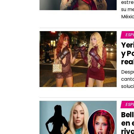
estre
su me
Méxi
ESP
Yer
y P
rea
Despu
canta
soluc
ESP
Bel
en 
riv