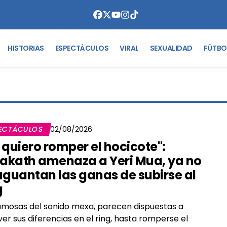
HISTORIAS
ESPECTÁCULOS
VIRAL
SEXUALIDAD
FÚTBO
ECTÁCULOS
02/08/2026
 quiero romper el hocicote":
lakath amenaza a Yeri Mua, ya no
aguantan las ganas de subirse al
g
amosas del sonido mexa, parecen dispuestas a
ver sus diferencias en el ring, hasta romperse el