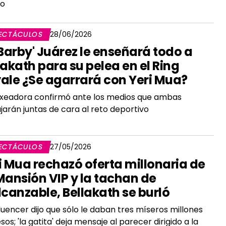
co
ECTÁCULOS
28/06/2026
 Barby' Juárez le enseñará todo a
lakath para su pelea en el Ring
ale ¿Se agarrará con Yeri Mua?
xeadora confirmó ante los medios que ambas
jarán juntas de cara al reto deportivo
ECTÁCULOS
27/05/2026
i Mua rechazó oferta millonaria de
Mansión VIP y la tachan de
lcanzable, Bellakath se burló
fluencer dijo que sólo le daban tres míseros millones
sos; 'la gatita' deja mensaje al parecer dirigido a la