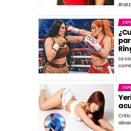
Brat
ESP
¿Cu
par
Rin
La ca
comba
ESP
Yer
acu
Criti
abuso