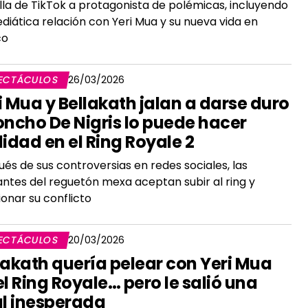
lla de TikTok a protagonista de polémicas, incluyendo
diática relación con Yeri Mua y su nueva vida en
co
ECTÁCULOS
26/03/2026
i Mua y Bellakath jalan a darse duro
oncho De Nigris lo puede hacer
lidad en el Ring Royale 2
és de sus controversias en redes sociales, las
ntes del reguetón mexa aceptan subir al ring y
ionar su conflicto
ECTÁCULOS
20/03/2026
lakath quería pelear con Yeri Mua
el Ring Royale… pero le salió una
al inesperada