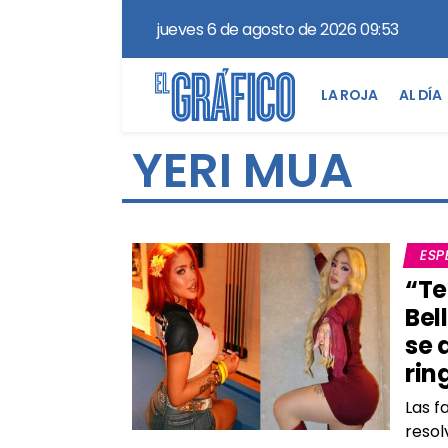
jueves 6 de agosto de 2026 09:53
LA ROJA
AL DÍA
YERI MUA
ESP
“Te
Bel
se 
rin
Las f
resol