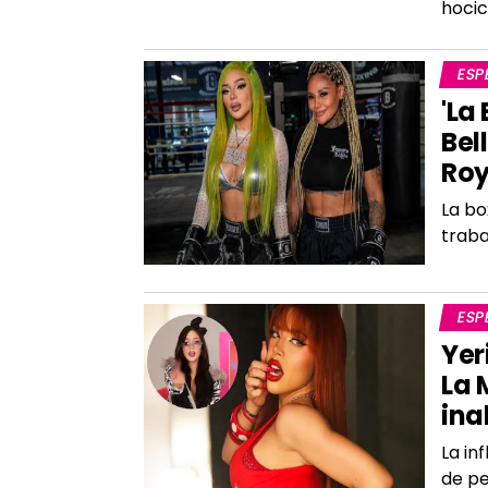
hoci
ESP
'La
Bel
Roy
La bo
traba
ESP
Yer
La 
ina
La in
de pe