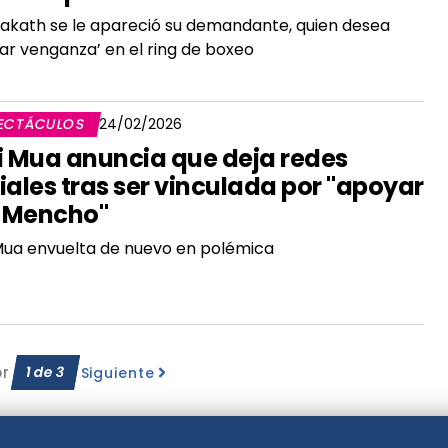
lakath se le apareció su demandante, quien desea
ar venganza’ en el ring de boxeo
ECTÁCULOS
24/02/2026
i Mua anuncia que deja redes
iales tras ser vinculada por "apoyar
l Mencho"
Mua envuelta de nuevo en polémica
or
1
de
3
Siguiente