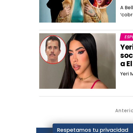
A Bel
‘cobr
ESP
Yer
soc
a E
Yeri 
Anteri
Respetamos tu privacidad