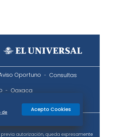
Aviso Oportuno
Consultas
o
Oaxaca
icidad
Acepto Cookies
o de
ir previa autorización, queda expresamente