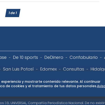
1
de
1
ase
De 10 sports
DeDinero
Confabulario
San Luis Potosí
Edomex
Consultas
Hidalg
 de privacidad
Directorio
Términos y Condiciones
Publ
 experiencia y mostrarte contenido relevante. Al continuar
ca de cookies y el tratamiento de tus datos personales.
Avis
 | EL UNIVERSAL, Compañía Periodística Nacional. De no exist