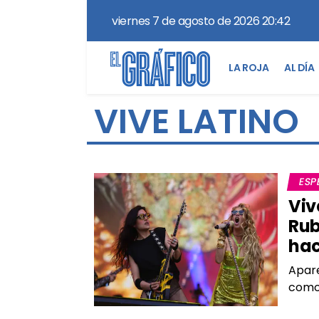
viernes 7 de agosto de 2026 20:42
LA ROJA
AL DÍA
VIVE LATINO
ESP
Viv
Rub
hac
Apare
como