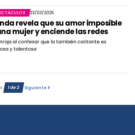
ECTÁCULOS
23/03/2025
inda revela que su amor imposible
una mujer y enciende las redes
nroja al confesar que la también cantante es
osa y talentosa
or
1
de
2
Siguiente