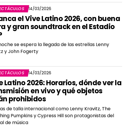
ECTÁCULOS
14/03/2026
anca el Vive Latino 2026, con buena
ra y gran soundtrack en el Estadio
P
noche se espera la llegada de las estrellas Lenny
tz y John Fogerty
ECTÁCULOS
14/03/2026
e Latino 2026: Horarios, dónde ver la
nsmisión en vivo y qué objetos
án prohibidos
tas de talla internacional como Lenny Kravitz, The
ing Pumpkins y Cypress Hill son protagonistas del
val de música