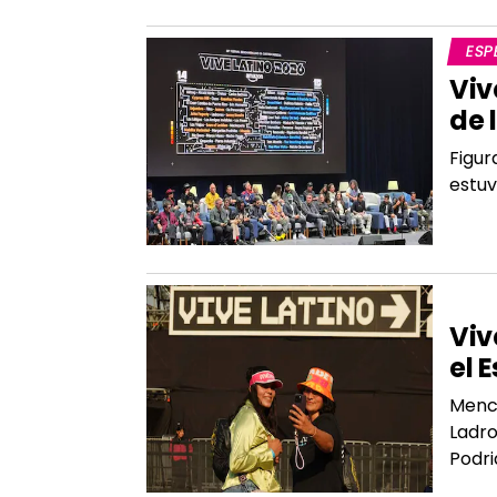
ESP
Viv
de 
Figur
estuv
SER
Viv
el 
Menci
Ladro
Podri