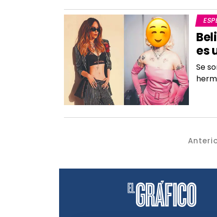
ESP
Bel
es 
Se so
herm
Anteri