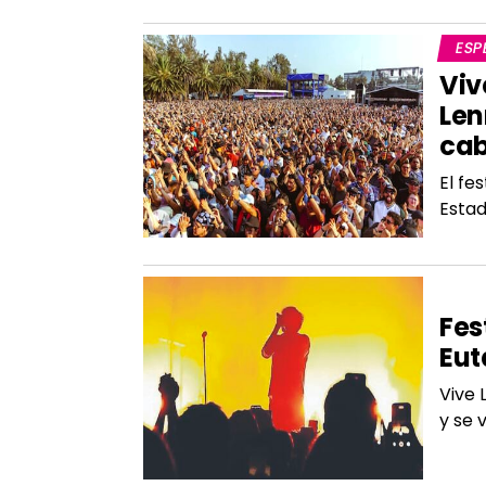
ESP
Viv
Len
cab
El fe
Estad
SER
Fes
Eut
Vive 
y se 