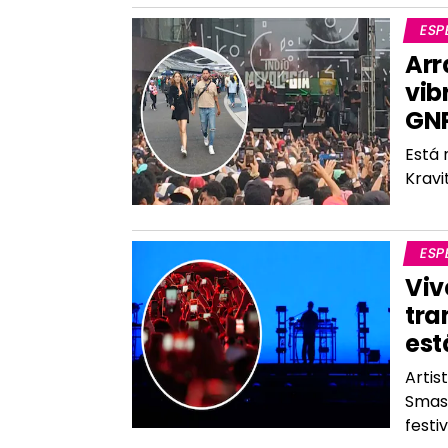
ESP
Arr
vib
GN
Está 
Kravi
ESP
Viv
tra
est
Artis
Smash
festi