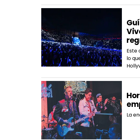
SER
Guí
Viv
reg
Este 
lo qu
Holl
SER
Hor
emp
La en