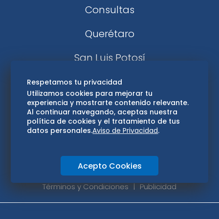
Consultas
Querétaro
San Luis Potosí
Edomex
Respetamos tu privacidad
Utilizamos cookies para mejorar tu
experiencia y mostrarte contenido relevante.
Consultas
Al continuar navegando, aceptas nuestra
política de cookies y el tratamiento de tus
Hidalgo
datos personales.
Aviso de Privacidad
.
Oaxaca
Acepto Cookies
Aviso de privacidad
Directorio
Términos y Condiciones
Publicidad