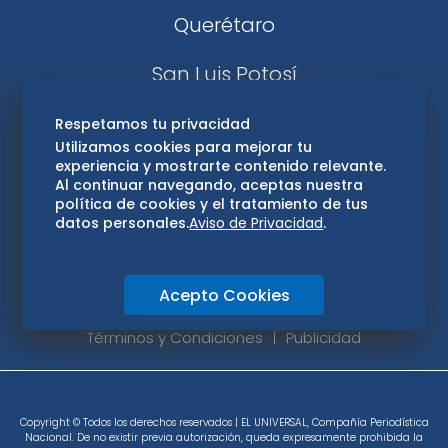
Querétaro
San Luis Potosí
Edomex
Respetamos tu privacidad
Utilizamos cookies para mejorar tu
experiencia y mostrarte contenido relevante.
Consultas
Al continuar navegando, aceptas nuestra
política de cookies y el tratamiento de tus
Hidalgo
datos personales.
Aviso de Privacidad
.
Oaxaca
Acepto Cookies
Aviso de privacidad
Directorio
Términos y Condiciones
Publicidad
Copyright © Todos los derechos reservados | EL UNIVERSAL, Compañía Periodística
Nacional. De no existir previa autorización, queda expresamente prohibida la