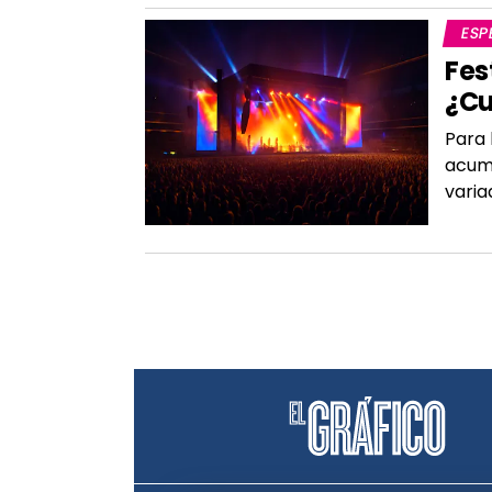
ESP
Fes
¿Cu
Para 
acumu
varia