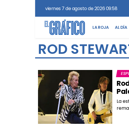
viernes 7 de agosto de 2026 09:58
LA ROJA
AL DÍA
ROD STEWAR
ESP
Rod
Pal
La es
remat