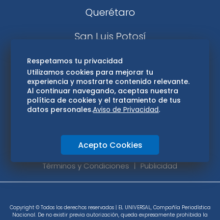
Querétaro
San Luis Potosí
Edomex
Respetamos tu privacidad
Utilizamos cookies para mejorar tu
experiencia y mostrarte contenido relevante.
Consultas
Al continuar navegando, aceptas nuestra
política de cookies y el tratamiento de tus
Hidalgo
datos personales.
Aviso de Privacidad
.
Oaxaca
Acepto Cookies
Aviso de privacidad
Directorio
Términos y Condiciones
Publicidad
Copyright © Todos los derechos reservados | EL UNIVERSAL, Compañía Periodística
Nacional. De no existir previa autorización, queda expresamente prohibida la