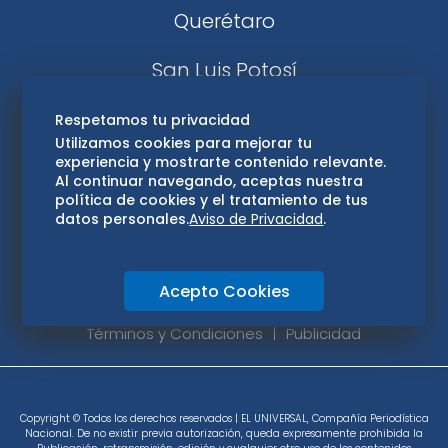
Querétaro
San Luis Potosí
Edomex
Respetamos tu privacidad
Utilizamos cookies para mejorar tu
experiencia y mostrarte contenido relevante.
Consultas
Al continuar navegando, aceptas nuestra
política de cookies y el tratamiento de tus
Hidalgo
datos personales.
Aviso de Privacidad
.
Oaxaca
Acepto Cookies
Aviso de privacidad
Directorio
Términos y Condiciones
Publicidad
Copyright © Todos los derechos reservados | EL UNIVERSAL, Compañía Periodística
Nacional. De no existir previa autorización, queda expresamente prohibida la