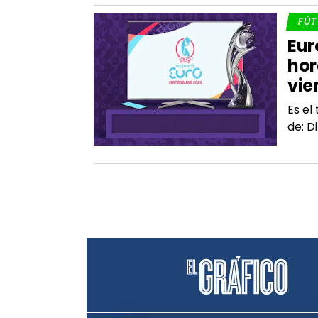
FÚ
Eur
hor
vie
Es el
de: D