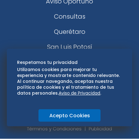
Aviso Oportuno
Consultas
Querétaro
San Luis Potosí
Edomex
Respetamos tu privacidad
Utilizamos cookies para mejorar tu
experiencia y mostrarte contenido relevante.
Consultas
Al continuar navegando, aceptas nuestra
política de cookies y el tratamiento de tus
Hidalgo
datos personales.
Aviso de Privacidad
.
Oaxaca
Acepto Cookies
Aviso de privacidad
Directorio
Términos y Condiciones
Publicidad