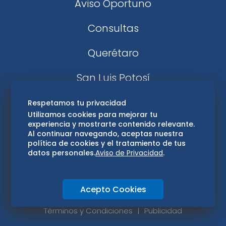
Aviso Oportuno
Consultas
Querétaro
San Luis Potosí
Edomex
Respetamos tu privacidad
Utilizamos cookies para mejorar tu
experiencia y mostrarte contenido relevante.
Consultas
Al continuar navegando, aceptas nuestra
política de cookies y el tratamiento de tus
Hidalgo
datos personales.
Aviso de Privacidad
.
Oaxaca
Acepto Cookies
Aviso de privacidad
Directorio
Términos y Condiciones
Publicidad