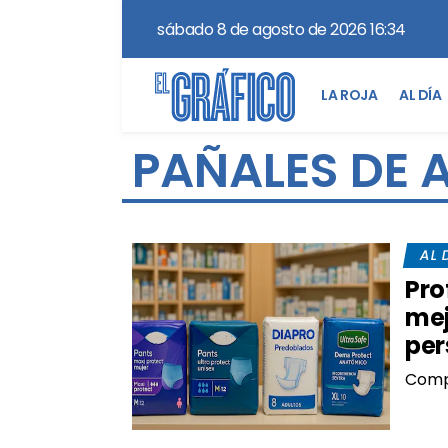
sábado 8 de agosto de 2026 16:34
LA ROJA
AL DÍA
PAÑALES DE 
AL 
Pro
mej
per
Comp