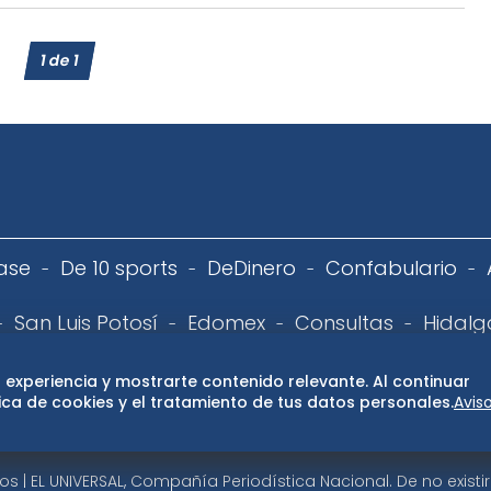
1
de
1
ase
De 10 sports
DeDinero
Confabulario
San Luis Potosí
Edomex
Consultas
Hidalg
 de privacidad
Directorio
Términos y Condiciones
Publ
 experiencia y mostrarte contenido relevante. Al continuar
ca de cookies y el tratamiento de tus datos personales.
Avis
 | EL UNIVERSAL, Compañía Periodística Nacional. De no exist