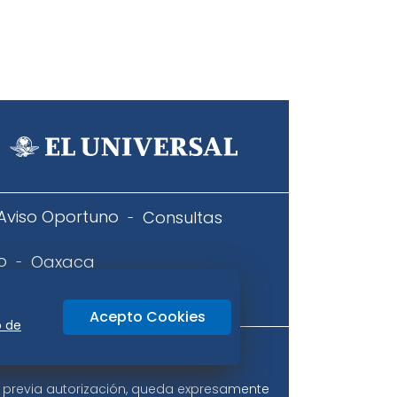
Aviso Oportuno
Consultas
o
Oaxaca
icidad
Acepto Cookies
o de
ir previa autorización, queda expresamente