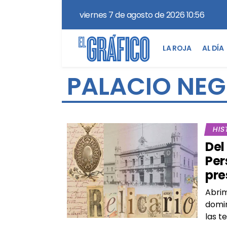
viernes 7 de agosto de 2026 10:56
LA ROJA
AL DÍA
PALACIO NEG
HIS
Del
Per
pre
Abrim
domin
las t