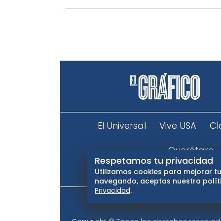
El Universal
Vive USA
Cl
Querétaro
Respetamos tu privacidad
Utilizamos cookies para mejorar tu
Aviso
navegando, aceptas nuestra políti
Privacidad
.