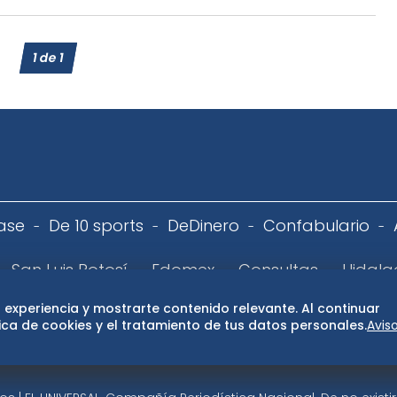
1
de
1
ase
De 10 sports
DeDinero
Confabulario
San Luis Potosí
Edomex
Consultas
Hidalg
 experiencia y mostrarte contenido relevante. Al continuar
 de privacidad
Directorio
Términos y Condiciones
Publ
ca de cookies y el tratamiento de tus datos personales.
Avis