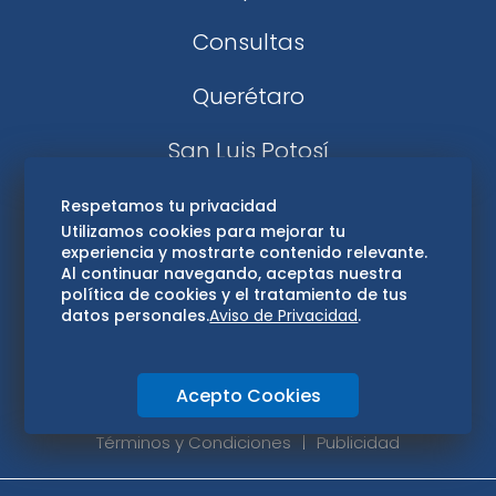
Consultas
Querétaro
San Luis Potosí
Edomex
Respetamos tu privacidad
Utilizamos cookies para mejorar tu
experiencia y mostrarte contenido relevante.
Consultas
Al continuar navegando, aceptas nuestra
política de cookies y el tratamiento de tus
Hidalgo
datos personales.
Aviso de Privacidad
.
Oaxaca
Acepto Cookies
Aviso de privacidad
Directorio
Términos y Condiciones
Publicidad