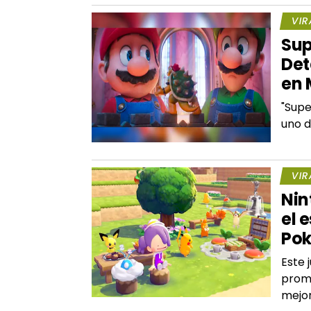
VIR
Sup
Det
en 
"Supe
uno d
VIR
Nin
el 
Po
Este 
prome
mejor