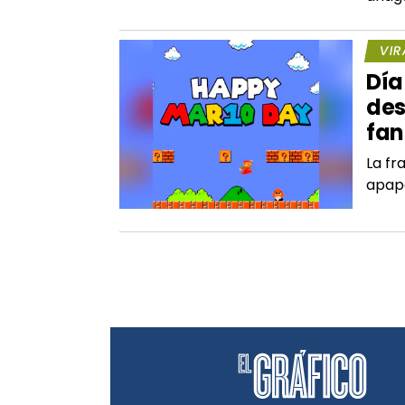
VIR
Día
des
fan
La fr
apapa