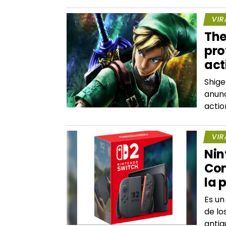
VIR
The
pro
act
Shige
anunc
actio
VIR
Nin
Com
la 
Es un
de lo
antig