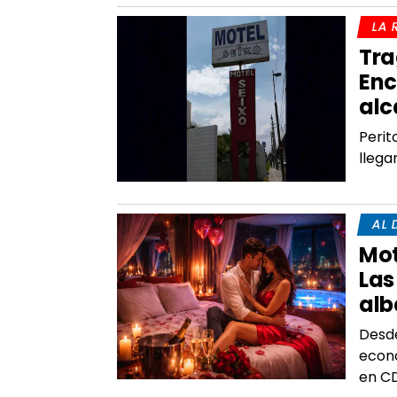
LA 
Tra
Enc
alc
Perit
llega
AL 
Mot
Las
alb
Desde
econó
en CD