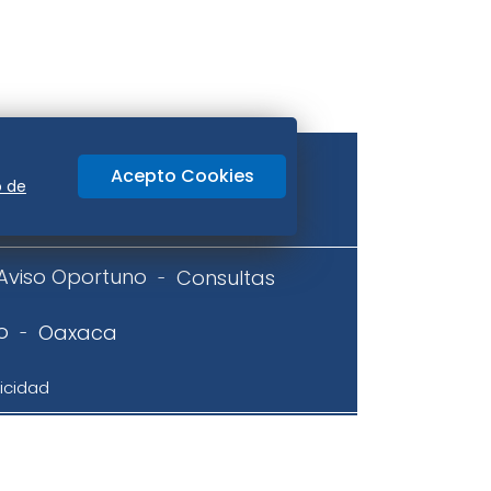
Acepto Cookies
o de
Aviso Oportuno
Consultas
o
Oaxaca
icidad
ir previa autorización, queda expresamente