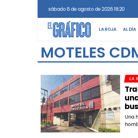
sábado 8 de agosto de 2026 18:20
LA ROJA
AL DÍA
MOTELES CD
LA 
Tra
una
bus
Una h
homb