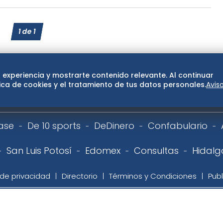
1
de
1
 experiencia y mostrarte contenido relevante. Al continuar
ca de cookies y el tratamiento de tus datos personales.
Avis
ase
De 10 sports
DeDinero
Confabulario
San Luis Potosí
Edomex
Consultas
Hidalg
 de privacidad
Directorio
Términos y Condiciones
Publ
 | EL UNIVERSAL, Compañía Periodística Nacional. De no exist