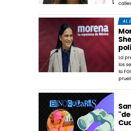
call
AL 
Mor
She
pol
La pr
los s
la FG
prue
ÉD
San
"de
Cu