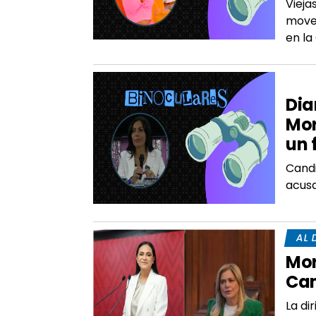
Vieja
mover
en la
ÉD
Dia
Mor
un 
Candi
acusa
AL 
Mor
Cam
La di