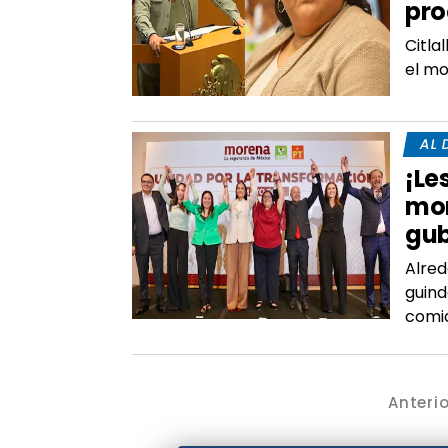
pro
Citla
el mo
AL 
¡Le
mor
gub
Alred
guind
comic
Anteri