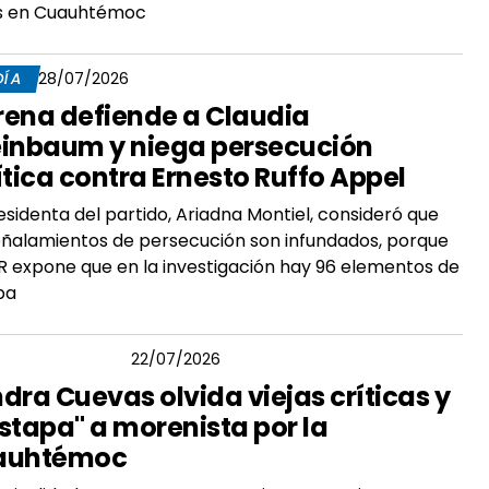
es en Cuauhtémoc
DÍA
28/07/2026
ena defiende a Claudia
inbaum y niega persecución
ítica contra Ernesto Ruffo Appel
esidenta del partido, Ariadna Montiel, consideró que
eñalamientos de persecución son infundados, porque
R expone que en la investigación hay 96 elementos de
ba
GAR CÓRDOVA
22/07/2026
dra Cuevas olvida viejas críticas y
stapa" a morenista por la
auhtémoc