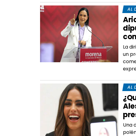
AL 
Ari
dip
com
La di
un pr
comen
expr
AL 
¿Qu
Ale
pre
Una d
polém