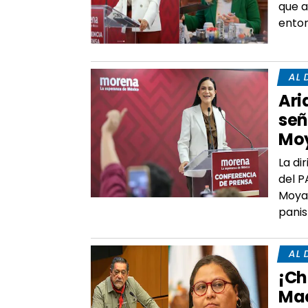
que a
entor
AL 
Ari
señ
Mo
La di
del P
Moya 
panis
AL 
¡Ch
Mac