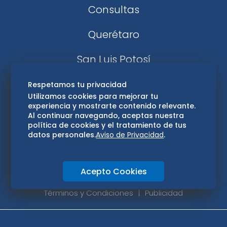
Consultas
Querétaro
San Luis Potosí
Edomex
Respetamos tu privacidad
Utilizamos cookies para mejorar tu
experiencia y mostrarte contenido relevante.
Consultas
Al continuar navegando, aceptas nuestra
política de cookies y el tratamiento de tus
Hidalgo
datos personales.
Aviso de Privacidad
.
Oaxaca
Acepto Cookies
Aviso de privacidad
Directorio
Términos y Condiciones
Publicidad