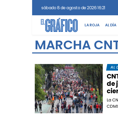
sábado 8 de agosto de 2026 16:21
LA ROJA
AL DÍA
MARCHA CN
AL 
CNT
de 
cie
La CN
CDMX;