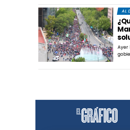
AL 
¿Qu
Man
sol
Ayer 
gobie