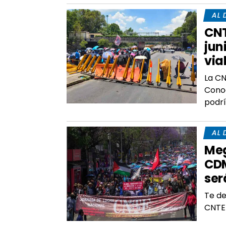
AL 
CNT
jun
via
La CN
Conoc
podrí
AL 
Meg
CDM
ser
Te de
CNTE 