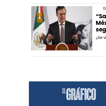
1
“Sa
Méx
seg
¿Se v