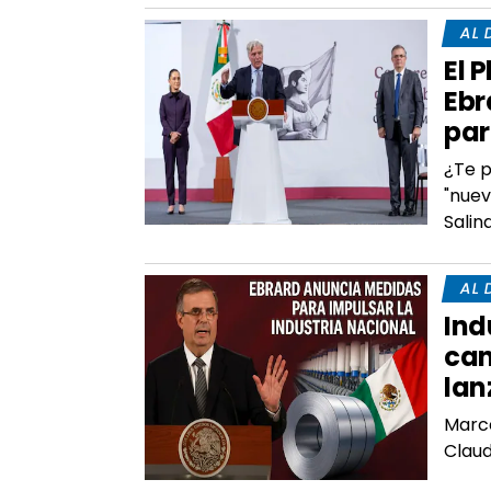
AL 
El 
Ebr
par
¿Te p
"nuev
Salin
AL 
Ind
can
lan
Marce
Clau