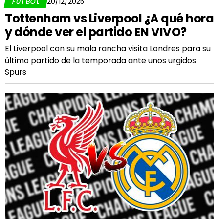
FÚTBOL
20/12/2025
Tottenham vs Liverpool ¿A qué hora
y dónde ver el partido EN VIVO?
El Liverpool con su mala rancha visita Londres para su
último partido de la temporada ante unos urgidos
Spurs