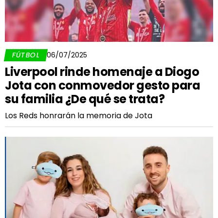
FÚTBOL
06/07/2025
Liverpool rinde homenaje a Diogo
Jota con conmovedor gesto para
su familia ¿De qué se trata?
Los Reds honrarán la memoria de Jota