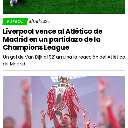
FÚTBOL
18/09/2025
Liverpool vence al Atlético de
Madrid en un partidazo de la
Champions League
Un gol de Van Dijk al 92' arruina la reacción del Atlético
de Madrid