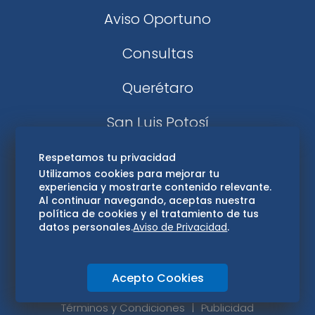
Aviso Oportuno
Consultas
Querétaro
San Luis Potosí
Edomex
Respetamos tu privacidad
Utilizamos cookies para mejorar tu
experiencia y mostrarte contenido relevante.
Consultas
Al continuar navegando, aceptas nuestra
política de cookies y el tratamiento de tus
Hidalgo
datos personales.
Aviso de Privacidad
.
Oaxaca
Acepto Cookies
Aviso de privacidad
Directorio
Términos y Condiciones
Publicidad